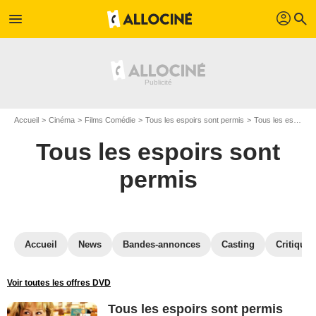
profil
menu
search
Accueil
Cinéma
Films Comédie
Tous les espoirs sont permis
Tous les espoirs sont permis en DVD
Tous les espoirs sont
permis
Accueil
News
Bandes-annonces
Casting
Critiques
Voir toutes les offres DVD
Tous les espoirs sont permis