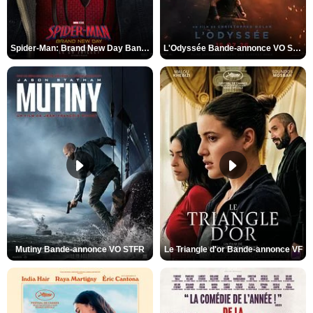
Spider-Man: Brand New Day Bande-annonce VO STFR
L'Odyssée Bande-annonce VO STFR
Mutiny Bande-annonce VO STFR
Le Triangle d'or Bande-annonce VF