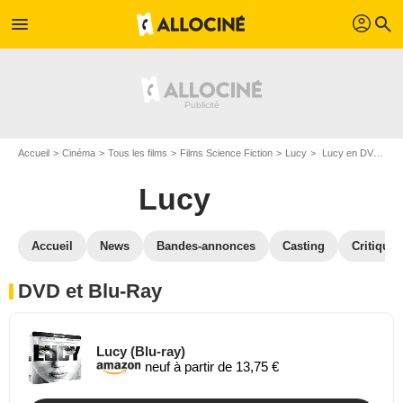
profil
menu
search
Accueil
Cinéma
Tous les films
Films Science Fiction
Lucy
Lucy en DVD Blu Ray
Lucy
Accueil
News
Bandes-annonces
Casting
Critiques
DVD et Blu-Ray
Lucy (Blu-ray)
neuf à partir de 13,75 €