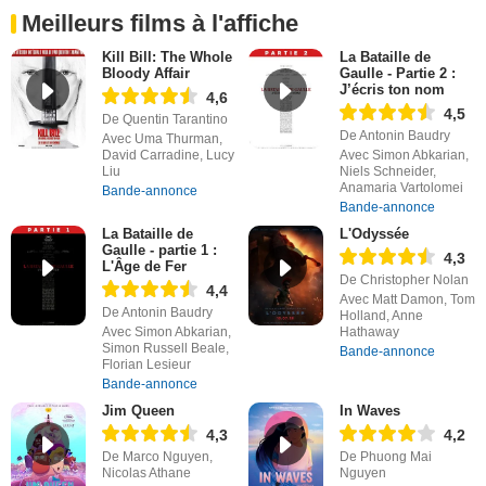
Meilleurs films à l'affiche
Kill Bill: The Whole
La Bataille de
Bloody Affair
Gaulle - Partie 2 :
J’écris ton nom
4,6
4,5
De Quentin Tarantino
De Antonin Baudry
Avec Uma Thurman,
David Carradine, Lucy
Avec Simon Abkarian,
Liu
Niels Schneider,
Anamaria Vartolomei
Bande-annonce
Bande-annonce
La Bataille de
L'Odyssée
Gaulle - partie 1 :
4,3
L'Âge de Fer
De Christopher Nolan
4,4
Avec Matt Damon, Tom
De Antonin Baudry
Holland, Anne
Avec Simon Abkarian,
Hathaway
Simon Russell Beale,
Bande-annonce
Florian Lesieur
Bande-annonce
Jim Queen
In Waves
4,3
4,2
De Marco Nguyen,
De Phuong Mai
Nicolas Athane
Nguyen