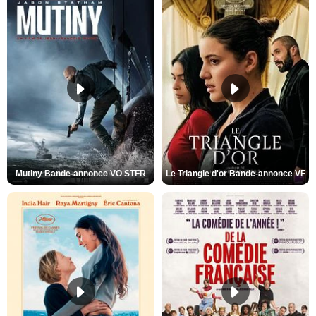
Mutiny Bande-annonce VO STFR
Le Triangle d'or Bande-annonce VF