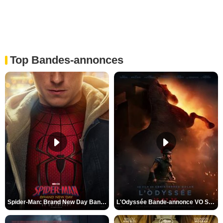
Top Bandes-annonces
Spider-Man: Brand New Day Bande-annonce VO STFR
L'Odyssée Bande-annonce VO STFR