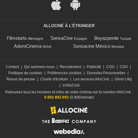
ALLOCINÉ À L'ÉTRANGER
Filmstarts
SensaCine
Beyazperde
Allemagne
Espagne
Turquie
AdoroCinema
Sensacine México
Brésil
Mexique
Contact
|
Qui sommes-nous
|
Recrutement
|
Publicité
|
CGU
|
CGV
|
Politique de cookies
|
Préférences cookies
|
Données Personnelles
|
Revue de presse
|
Charte d'écriture
|
Les services AlloCiné
|
Gérer Utiq
|
©AlloCiné
Retrouvez tous les horaires et infos de votre cinéma sur le numéro AlloCiné :
0 892 892 892
(0,90€/minute)