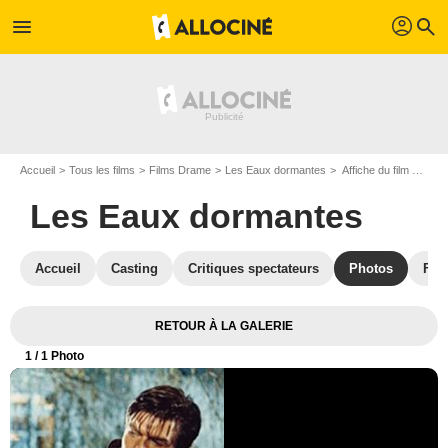
profil
menu
search
Accueil
Tous les films
Films Drame
Les Eaux dormantes
Affiche du film Les Eaux dormantes - Photo 1
Les Eaux dormantes
Accueil
Casting
Critiques spectateurs
Photos
Film
RETOUR À LA GALERIE
1
/ 1 Photo