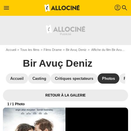
profil
menu
search
Accueil
Tous les films
Films Drame
Bir Avuç Deniz
Affiche du film Bir Avuç Deniz - Photo 1
Bir Avuç Deniz
Accueil
Casting
Critiques spectateurs
Photos
Film
RETOUR À LA GALERIE
1
/ 1 Photo