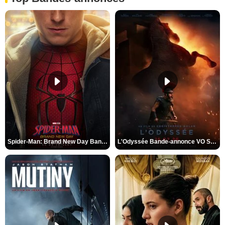
Spider-Man: Brand New Day Bande-annonce VO STFR
L'Odyssée Bande-annonce VO STFR