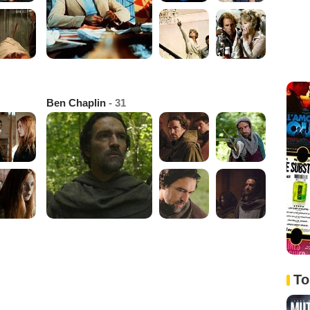
Ben Chaplin
- 31
To