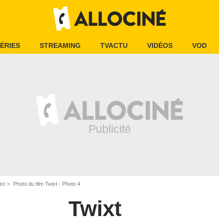
ÉRIES
STREAMING
TVACTU
VIDÉOS
VOD
ixt
Photo du film Twixt - Photo 4
Twixt