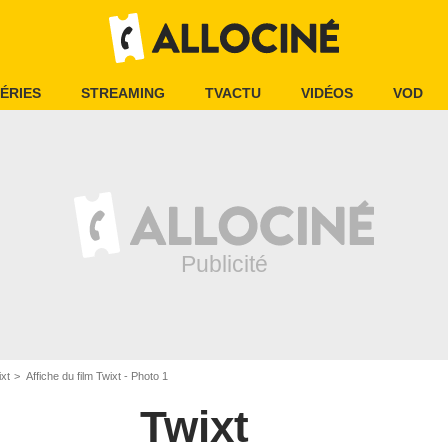
ÉRIES
STREAMING
TVACTU
VIDÉOS
VOD
ixt
Affiche du film Twixt - Photo 1
Twixt