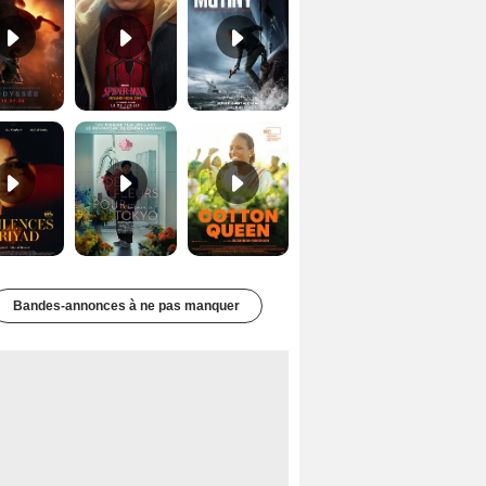
Les Silences de Riyad Bande-annonce VO STFR
Des Fleurs pour Tokyo Bande-annonce VO STFR
Cotton Queen Bande-annonce VO STFR
Bandes-annonces à ne pas manquer