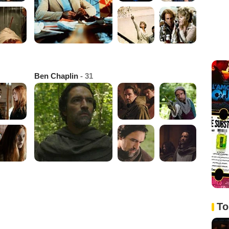
Ben Chaplin
- 31
To