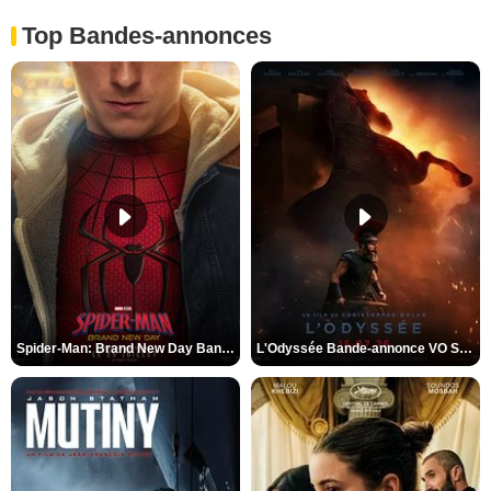
Top Bandes-annonces
Spider-Man: Brand New Day Bande-annonce VO STFR
L'Odyssée Bande-annonce VO STFR