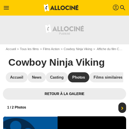
profil
menu
search
Accueil
Tous les films
Films Action
Cowboy Ninja Viking
Affiche du film Cowboy Ninja Viking - Photo 1
Cowboy Ninja Viking
Accueil
News
Casting
Photos
Films similaires
RETOUR À LA GALERIE
1
/ 2 Photos