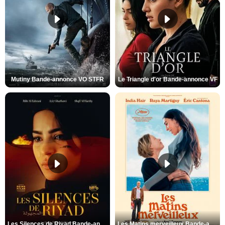
Mutiny Bande-annonce VO STFR
Le Triangle d'or Bande-annonce VF
Les Silences de Riyad Bande-annonce VO STFR
Les Matins merveilleux Bande-annonce VF