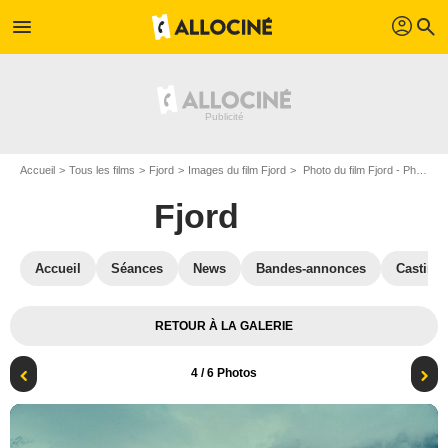
profil
menu
search
Accueil
Tous les films
Fjord
Images du film Fjord
Photo du film Fjord - Photo 4
Fjord
Accueil
Séances
News
Bandes-annonces
Casting
RETOUR À LA GALERIE
4
/ 6 Photos