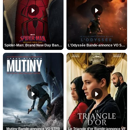
Spider-Man: Brand New Day Bande-annonce VO STFR
L'Odyssée Bande-annonce VO STFR
Mutiny Bande-annonce VO STFR
Le Triangle d'or Bande-annonce VF