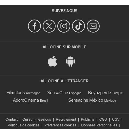
SUIVEZ-NOUS
ALLOCINÉ SUR MOBILE
ALLOCINÉ À L'ÉTRANGER
Filmstarts
SensaCine
Beyazperde
Allemagne
Espagne
Turquie
AdoroCinema
Sensacine México
Brésil
Mexique
Contact
|
Qui sommes-nous
|
Recrutement
|
Publicité
|
CGU
|
CGV
|
Politique de cookies
|
Préférences cookies
|
Données Personnelles
|