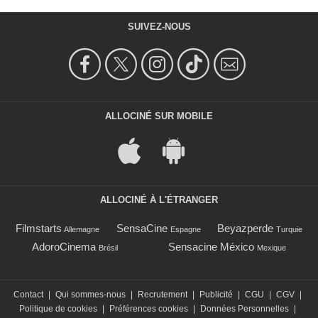
SUIVEZ-NOUS
ALLOCINÉ SUR MOBILE
ALLOCINÉ À L'ÉTRANGER
Filmstarts
SensaCine
Beyazperde
Allemagne
Espagne
Turquie
AdoroCinema
Sensacine México
Brésil
Mexique
Contact
|
Qui sommes-nous
|
Recrutement
|
Publicité
|
CGU
|
CGV
|
Politique de cookies
|
Préférences cookies
|
Données Personnelles
|