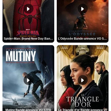
Spider-Man: Brand New Day Bande-annonce VO STFR
L'Odyssée Bande-annonce VO STFR
Mutiny Bande-annonce VO STFR
Le Triangle d'or Bande-annonce VF