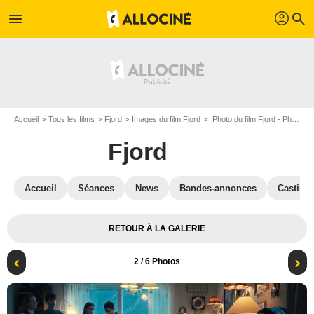
profil
menu
search
Accueil
Tous les films
Fjord
Images du film Fjord
Photo du film Fjord - Photo 2
Fjord
Accueil
Séances
News
Bandes-annonces
Casting
RETOUR À LA GALERIE
2
/ 6 Photos