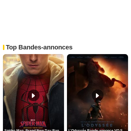
Top Bandes-annonces
Spider-Man: Brand New Day Bande-annonce VO STFR
L'Odyssée Bande-annonce VO STFR