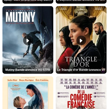
Mutiny Bande-annonce VO STFR
Le Triangle d'or Bande-annonce VF