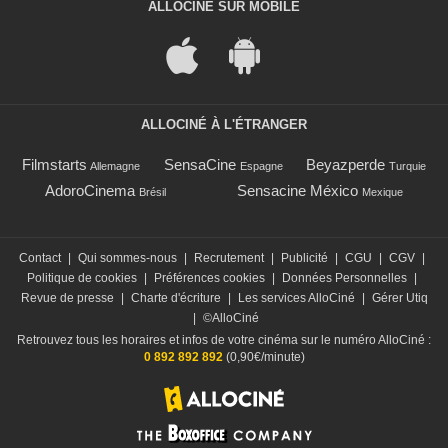
ALLOCINÉ SUR MOBILE
ALLOCINÉ À L'ÉTRANGER
Filmstarts
SensaCine
Beyazperde
Allemagne
Espagne
Turquie
AdoroCinema
Sensacine México
Brésil
Mexique
Contact
|
Qui sommes-nous
|
Recrutement
|
Publicité
|
CGU
|
CGV
|
Politique de cookies
|
Préférences cookies
|
Données Personnelles
|
Revue de presse
|
Charte d'écriture
|
Les services AlloCiné
|
Gérer Utiq
|
©AlloCiné
Retrouvez tous les horaires et infos de votre cinéma sur le numéro AlloCiné :
0 892 892 892
(0,90€/minute)