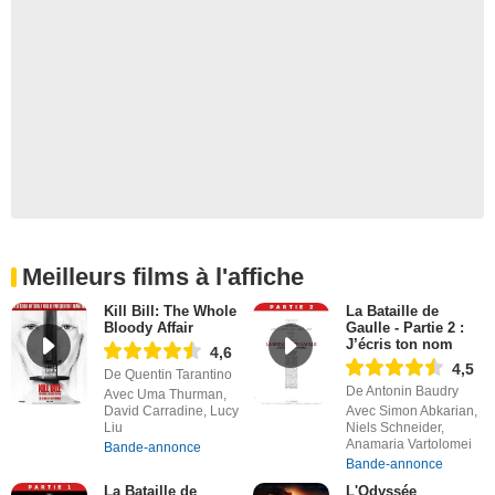
Meilleurs films à l'affiche
Kill Bill: The Whole
La Bataille de
Bloody Affair
Gaulle - Partie 2 :
J’écris ton nom
4,6
4,5
De Quentin Tarantino
De Antonin Baudry
Avec Uma Thurman,
David Carradine, Lucy
Avec Simon Abkarian,
Liu
Niels Schneider,
Anamaria Vartolomei
Bande-annonce
Bande-annonce
La Bataille de
L'Odyssée