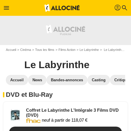
profil
menu
search
Accueil
Cinéma
Tous les films
Films Action
Le Labyrinthe
Le Labyrinthe en DVD Blu Ray
Le Labyrinthe
Accueil
News
Bandes-annonces
Casting
Critiques
DVD et Blu-Ray
Coffret Le Labyrinthe L'Intégrale 3 Films DVD
(DVD)
neuf à partir de 118,07 €