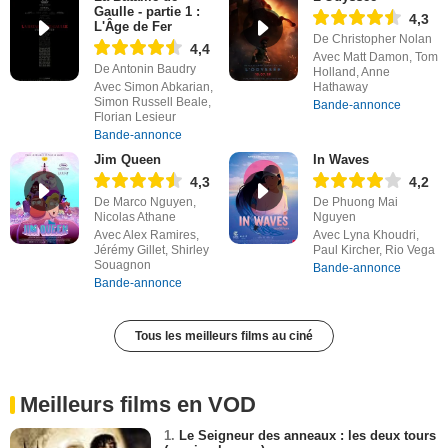
Gaulle - partie 1 :
4,3
L'Âge de Fer
De Christopher Nolan
4,4
Avec Matt Damon, Tom
De Antonin Baudry
Holland, Anne
Avec Simon Abkarian,
Hathaway
Simon Russell Beale,
Bande-annonce
Florian Lesieur
Bande-annonce
Jim Queen
In Waves
4,3
4,2
De Marco Nguyen,
De Phuong Mai
Nicolas Athane
Nguyen
Avec Alex Ramires,
Avec Lyna Khoudri,
Jérémy Gillet, Shirley
Paul Kircher, Rio Vega
Souagnon
Bande-annonce
Bande-annonce
Tous les meilleurs films au ciné
Meilleurs films en VOD
1.
Le Seigneur des anneaux : les deux tours