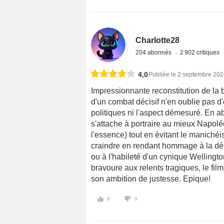
Charlotte28
204 abonnés
2 902 critiques
4,0
Publiée le 2 septembre 20
Impressionnante reconstitution de la b
d'un combat décisif n'en oublie pas d
politiques ni l'aspect démesuré. En ab
s'attache à portraire au mieux Napolé
l'essence) tout en évitant le manichéi
craindre en rendant hommage à la dét
ou à l'habileté d'un cynique Welling
bravoure aux relents tragiques, le fi
son ambition de justesse. Epique!
0
0