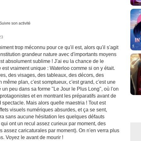
Suivre son activité
23
iment trop méconnu pour ce qu'il est, alors qu'il s'agit
onstitution grandeur nature avec d'importants moyens
'est absolument sublime ! J'ai eu la chance de le
e est vraiment unique : Waterloo comme si on y était.
es, des visages, des tableaux, des décors, des
un même plan, c'est somptueux, c'est grand, c'est une
é un peu dans sa forme "Le Jour le Plus Long", où l'on
s protagonistes et en montrant les préparatifs avant de
d spectacle. Mais alors quelle maestria ! Tout est
ffets visuels numériques absurdes, et ça se sent,
a sans aucune hésitation les quelques défauts
 qui ont un recul assez curieux par moment, des
s assez caricaturales par moment). On n'en verra plus
s. Voyez le avant de mourir !