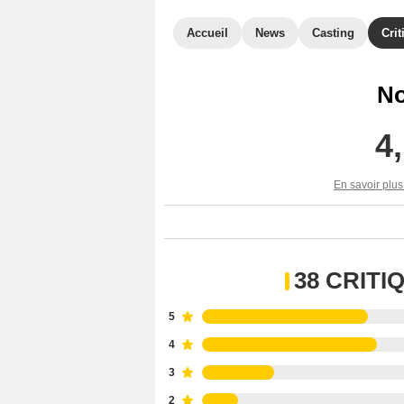
Accueil
News
Casting
Crit
No
4
En savoir plus
38 CRIT
5
4
3
2