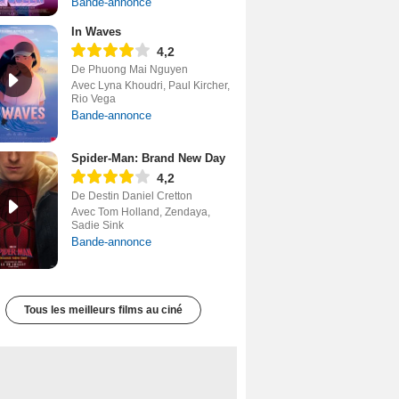
Bande-annonce
In Waves
4,2
De Phuong Mai Nguyen
Avec Lyna Khoudri, Paul Kircher,
Rio Vega
Bande-annonce
Spider-Man: Brand New Day
4,2
De Destin Daniel Cretton
Avec Tom Holland, Zendaya,
Sadie Sink
Bande-annonce
Tous les meilleurs films au ciné