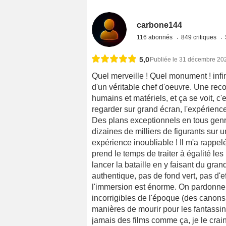
carbone144
116 abonnés
849 critiques
5,0
Publiée le 31 décembre 20
Quel merveille ! Quel monument ! infin
d'un véritable chef d'oeuvre. Une rec
humains et matériels, et ça se voit, c
regarder sur grand écran, l'expérienc
Des plans exceptionnels en tous genr
dizaines de milliers de figurants sur 
expérience inoubliable ! Il m'a rappel
prend le temps de traiter à égalité le
lancer la bataille en y faisant du gran
authentique, pas de fond vert, pas d'e
l'immersion est énorme. On pardonner
incorrigibles de l'époque (des canons
manières de mourir pour les fantassin
jamais des films comme ça, je le crain