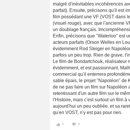
malgré d'inévitables incohérences avec
parfait). Ensuite, précisons qu'il est
film possédant une VF (VOST dans le m
(visuel rouge), avec que l'ancienne VH
un doublage français. Imcompréhensi
Enfin, précisons que "Waterloo" est u
acteurs parfaits (Orson Welles en Lou
évidemment Rod Steiger en Napoléon)
parfois un peu trop. Rien de grave, t'i
Le film de Bondartchouk, réalisateur r
évidemment, et est passionnant. Malheu
commercial qu'il enterrera profondéme
sable épais, le projet "Napoléon" de 
de ne pas faire un film sur Napoléon
retentissant d'un autre film sur le mê
l'Histoire, mais c'est surtout un film à 
aujourd'hui un peu oubliée, et sa rare
qu'en VOST, n'y est pas pour rien.
0
0