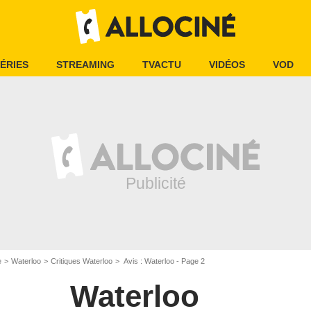
ÉRIES
STREAMING
TVACTU
VIDÉOS
VOD
e
Waterloo
Critiques Waterloo
Avis : Waterloo - Page 2
Waterloo