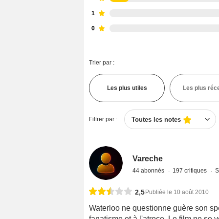
1
0
Trier par :
Les plus utiles
Les plus réc
Filtrer par :
Toutes les notes
Vareche
44 abonnés
197 critiques
S
2,5
Publiée le 10 août 2010
Waterloo ne questionne guère son spe
fanatisme et à l'atroce. Le film ne se