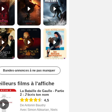
Le Triangle d'or Bande-annonce VF
Les Silences de Riyad Bande-annonce VO STFR
Les Matins merveilleux Bande-annonce VF
Bandes-annonces à ne pas manquer
illeurs films à l'affiche
La Bataille de Gaulle - Partie
2 : J’écris ton nom
4,5
De Antonin Baudry
Avec Simon Abkarian, Niels