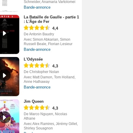
Schneider, Anamaria Vartolomei
Bande-annonce
La Bataille de Gaulle - partie 1
: L'Âge de Fer
4,4
De Antonin Baudry
Avec Simon Abkarian, Simon
Russell Beale, Florian Lesieur
Bande-annonce
L'Odyssée
4,3
De Christopher Nolan
Avec Matt Damon, Tom Holland,
Anne Hathaway
Bande-annonce
Jim Queen
4,3
De Marco Nguyen, Nicolas
Athane
Avec Alex Ramires, Jérémy Gillet,
Shirley Souagnon