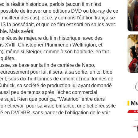
 la réalité historique, parfois (aucun film n'est
 impossible de trouver une éditions DVD ou blu-ray de ce
eilleur des cas), et ce, y compris l'édition française
S la possédait, et que ce film est sorti en salles avec
ble. Mais avéré.
ne réussite majeure du film historique, avec des
is XVIII, Christopher Plummer en Wellington, et
, même si Steiger, comme à son habitude, en fait
nquiète.
usse, se base sur la fin de carrière de Napo,
reusement pour lui, il sera, à sa sortie, un tel bide
nt, sous dix-huit tonnes de ciment et neuf tonnes de
Kubrick, sa société de production lui ayant demandé
 aussi peu de temps après l'échec commercial
me sujet. Rien que pour ça, "Waterloo" entre dans
Me
voir et revoir pour sa vraie brillance, une belle réussite
té en DVD/BR, sans parler de l'obligation de le voir