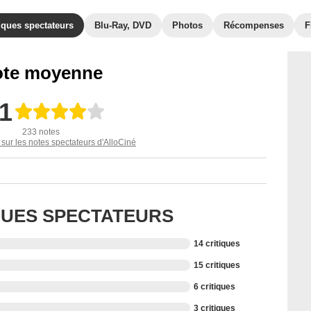
iques spectateurs
Blu-Ray, DVD
Photos
Récompenses
F
te moyenne
,1
233 notes
 sur les notes spectateurs d'AlloCiné
IQUES SPECTATEURS
14 critiques
15 critiques
6 critiques
3 critiques