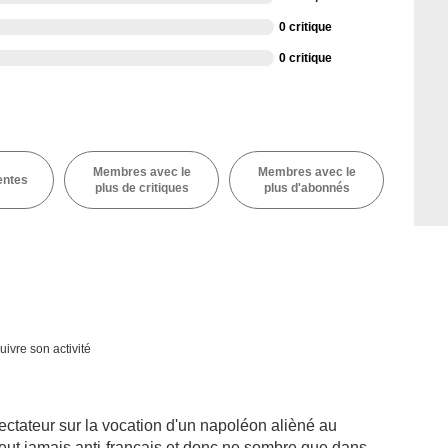
0 critique
0 critique
Membres avec le
Membres avec le
entes
plus de critiques
plus d'abonnés
uivre son activité
ctateur sur la vocation d'un napoléon alièné au
 veut jamais anti-français et donc ne sombre que dans