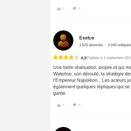
0
0
Eselce
1 625 abonnés
4 240 critique
4,0
Publiée le 1 septembre 20
Une belle réalisation, propre et qui m
Waterloo, son déroulé, la stratégie de
l'Empereur Napoléon... Les acteurs jou
également quelques répliques qui se ve
garde.
0
0