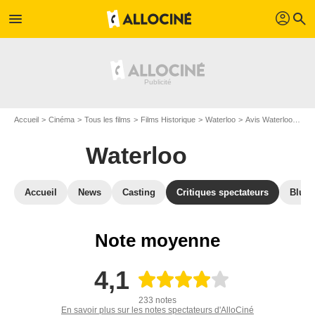
profil
menu
search
Accueil
Cinéma
Tous les films
Films Historique
Waterloo
Avis Waterloo
Avi
Waterloo
Accueil
News
Casting
Critiques spectateurs
Blu-R
Note moyenne
4,1
233 notes
En savoir plus sur les notes spectateurs d'AlloCiné