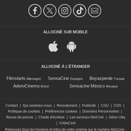
ALLOCINÉ SUR MOBILE
ALLOCINÉ À L'ÉTRANGER
Filmstarts
SensaCine
Beyazperde
Allemagne
Espagne
Turquie
AdoroCinema
Sensacine México
Brésil
Mexique
Contact
|
Qui sommes-nous
|
Recrutement
|
Publicité
|
CGU
|
CGV
|
Politique de cookies
|
Préférences cookies
|
Données Personnelles
|
Revue de presse
|
Charte d'écriture
|
Les services AlloCiné
|
Gérer Utiq
|
©AlloCiné
Retrouvez tous les horaires et infos de votre cinéma sur le numéro AlloCiné :