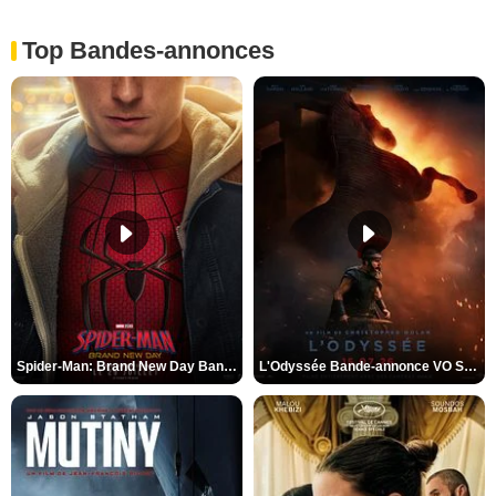
Top Bandes-annonces
Spider-Man: Brand New Day Bande-annonce VO STFR
L'Odyssée Bande-annonce VO STFR