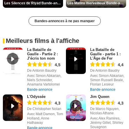
Les Silences de Riyad Bande-annonce VO STFR
Les Matins merveilleux Bande-annonce VF
Bandes-annonces à ne pas manquer
Meilleurs films à l'affiche
La Bataille de
La Bataille de
Gaulle - Partie 2 :
Gaulle - partie 1 :
J’écris ton nom
L'Âge de Fer
4,5
4,4
De Antonin Baudry
De Antonin Baudry
Avec Simon Abkarian,
Avec Simon Abkarian,
Niels Schneider,
Simon Russell Beale,
Anamaria Vartolomei
Florian Lesieur
Bande-annonce
Bande-annonce
L'Odyssée
Jim Queen
4,3
4,3
De Christopher Nolan
De Marco Nguyen,
Nicolas Athane
Avec Matt Damon, Tom
Holland, Anne
Avec Alex Ramires,
Hathaway
Jérémy Gillet, Shirley
Souagnon
Bande-annonce