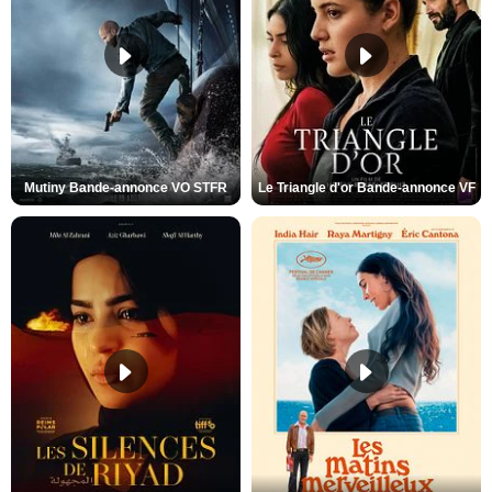
Mutiny Bande-annonce VO STFR
Le Triangle d'or Bande-annonce VF