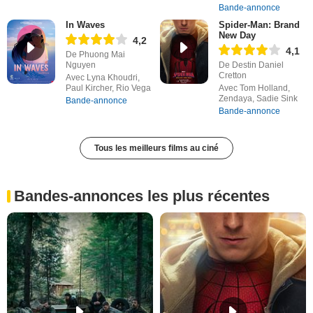
Bande-annonce
In Waves
Spider-Man: Brand
New Day
4,2
4,1
De Phuong Mai
Nguyen
De Destin Daniel
Cretton
Avec Lyna Khoudri,
Paul Kircher, Rio Vega
Avec Tom Holland,
Zendaya, Sadie Sink
Bande-annonce
Bande-annonce
Tous les meilleurs films au ciné
Bandes-annonces les plus récentes