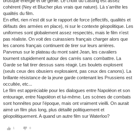
brusque énergie et de génie. Le choix du casting est assez
cohérent (Ney et Blucher plus vrais que nature). Là s'arrête les
qualités du film.
En effet, rien n'est dit sur le rapport de force (effectifs, qualités et
défauts des armées en place), ni sur le contexte géopolitique. Les
uniformes sont globalement assez respectés, mais le film n'est
pas réaliste. On voit des cuirassiers français charger alors que
les canons français continuent de tirer sur leurs arrières.
Parvenus sur le plateau du mont saint Jean, les cavaliers
tournent stupidement autour des carrés sans combattre. La
Garde se fait tirer dessus sans réagir. Les boulets explosent
(seuls ceux des obusiers explosaient, pas ceux des canons). La
brillante résistance de la jeune garde contenant les Prussiens est
occultée, etc...
Le film est appréciable pour les dialogues entre Napoléon et son
entourage, entre Napoléon et lui-même. Les scènes de combats
sont honnêtes pour l'époque, mais ont vraiment vieilli. On aurait
aimé un film plus long, plus détaillé politiquement et
géopolitiquement. A quand un autre film sur Waterloo?
1
0