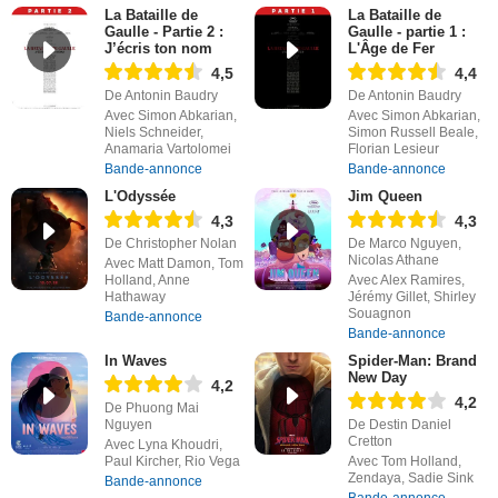
La Bataille de
La Bataille de
Gaulle - Partie 2 :
Gaulle - partie 1 :
J’écris ton nom
L'Âge de Fer
4,5
4,4
De Antonin Baudry
De Antonin Baudry
Avec Simon Abkarian,
Avec Simon Abkarian,
Niels Schneider,
Simon Russell Beale,
Anamaria Vartolomei
Florian Lesieur
Bande-annonce
Bande-annonce
L'Odyssée
Jim Queen
4,3
4,3
De Christopher Nolan
De Marco Nguyen,
Nicolas Athane
Avec Matt Damon, Tom
Holland, Anne
Avec Alex Ramires,
Hathaway
Jérémy Gillet, Shirley
Souagnon
Bande-annonce
Bande-annonce
In Waves
Spider-Man: Brand
New Day
4,2
4,2
De Phuong Mai
Nguyen
De Destin Daniel
Cretton
Avec Lyna Khoudri,
Paul Kircher, Rio Vega
Avec Tom Holland,
Zendaya, Sadie Sink
Bande-annonce