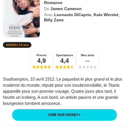
Romance
De
James Cameron
Avec
Leonardo DiCaprio
,
Kate Winslet
,
Billy Zane
Dès 10 ans
Presse
Spectateurs
Mes amis
4,9
4,4
--
Southampton, 10 avril 1912. Le paquebot le plus grand et le plus
moderne du monde, réputé pour son insubmersibilité, le Titanic
appareille pour son premier voyage. Quatre jours plus tard, il
heurte un iceberg. A son bord, un artiste pauvre et une grande
bourgeoise tombent amoureux.
VOIR SUR DISNEY
+