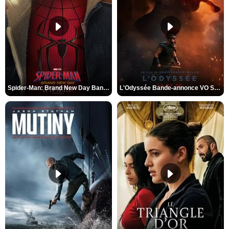
Spider-Man: Brand New Day Bande-annonce VO STFR
L'Odyssée Bande-annonce VO STFR