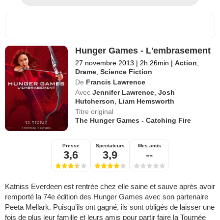
Hunger Games - L'embrasement
27 novembre 2013
|
2h 26min
|
Action
,
Drame
,
Science Fiction
De
Francis Lawrence
Avec
Jennifer Lawrence
,
Josh
Hutcherson
,
Liam Hemsworth
Titre original
The Hunger Games - Catching Fire
Presse
Spectateurs
Mes amis
3,6
3,9
--
Katniss Everdeen est rentrée chez elle saine et sauve après avoir
remporté la 74e édition des Hunger Games avec son partenaire
Peeta Mellark. Puisqu’ils ont gagné, ils sont obligés de laisser une
fois de plus leur famille et leurs amis pour partir faire la Tournée