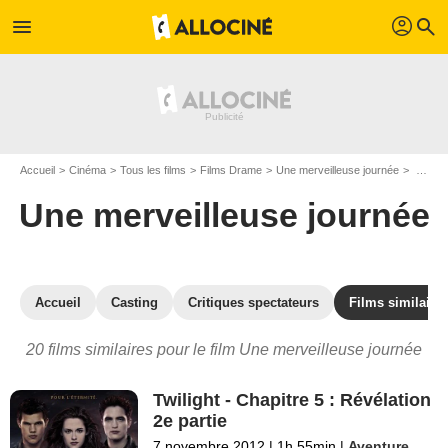
profil
menu
search
Accueil
Cinéma
Tous les films
Films Drame
Une merveilleuse journée
Les films similaires à "Une merveilleuse journée"
Une merveilleuse journée
Accueil
Casting
Critiques spectateurs
Films similaire
20 films similaires pour le film Une merveilleuse journée
Twilight - Chapitre 5 : Révélation
2e partie
7 novembre 2012
|
1h 55min
|
Aventure
,