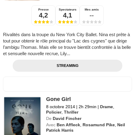
Presse
Spectateurs
Mes amis
4,2
4,1
--
Rivalités dans la troupe du New York City Ballet. Nina est prête à
tout pour obtenir le rôle principal du "Lac des cygnes" que dirige
l’ambigu Thomas. Mais elle se trouve bientôt confrontée à la belle
et sensuelle nouvelle recrue, Lily...
STREAMING
Gone Girl
8 octobre 2014
|
2h 29min
|
Drame
,
Policier
,
Thriller
De
David Fincher
Avec
Ben Affleck
,
Rosamund Pike
,
Neil
Patrick Harris