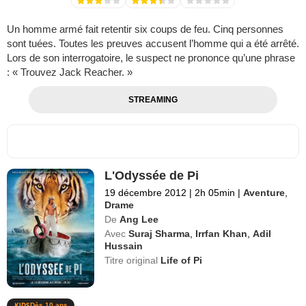
Un homme armé fait retentir six coups de feu. Cinq personnes
sont tuées. Toutes les preuves accusent l’homme qui a été arrêté.
Lors de son interrogatoire, le suspect ne prononce qu’une phrase
: « Trouvez Jack Reacher. »
STREAMING
L'Odyssée de Pi
19 décembre 2012
|
2h 05min
|
Aventure
,
Drame
De
Ang Lee
Avec
Suraj Sharma
,
Irrfan Khan
,
Adil
Hussain
Titre original
Life of Pi
Dès 10 ans