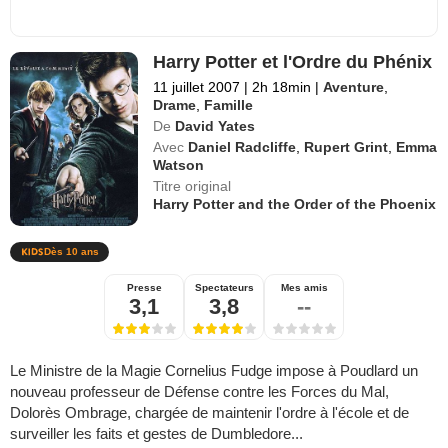
Harry Potter et l'Ordre du Phénix
11 juillet 2007
|
2h 18min
|
Aventure
,
Drame
,
Famille
De
David Yates
Avec
Daniel Radcliffe
,
Rupert Grint
,
Emma
Watson
Titre original
Harry Potter and the Order of the Phoenix
Dès 10 ans
Presse
Spectateurs
Mes amis
3,1
3,8
--
Le Ministre de la Magie Cornelius Fudge impose à Poudlard un
nouveau professeur de Défense contre les Forces du Mal,
Dolorès Ombrage, chargée de maintenir l'ordre à l'école et de
surveiller les faits et gestes de Dumbledore...