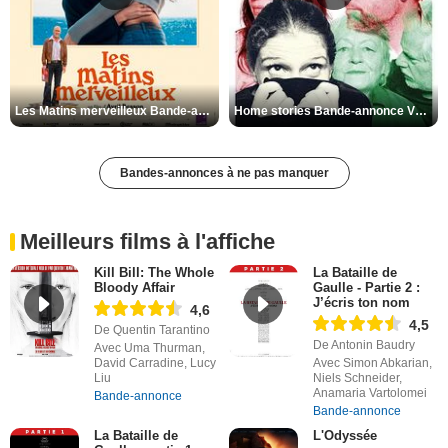
Les Matins merveilleux Bande-annonce VF
Home stories Bande-annonce VO STFR
Bandes-annonces à ne pas manquer
Meilleurs films à l'affiche
Kill Bill: The Whole
La Bataille de
Bloody Affair
Gaulle - Partie 2 :
J’écris ton nom
4,6
4,5
De Quentin Tarantino
De Antonin Baudry
Avec Uma Thurman,
David Carradine, Lucy
Avec Simon Abkarian,
Liu
Niels Schneider,
Anamaria Vartolomei
Bande-annonce
Bande-annonce
La Bataille de
L'Odyssée