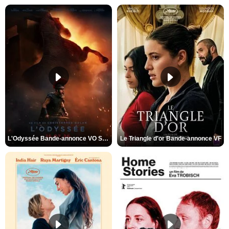
L'Odyssée Bande-annonce VO STFR
Le Triangle d'or Bande-annonce VF