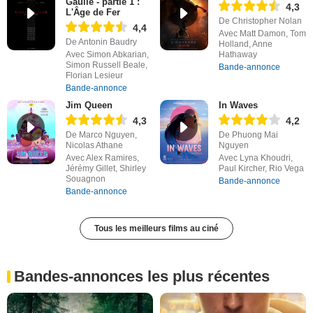
Gaulle - partie 1 :
4,3
L'Âge de Fer
De Christopher Nolan
4,4
Avec Matt Damon, Tom
De Antonin Baudry
Holland, Anne
Avec Simon Abkarian,
Hathaway
Simon Russell Beale,
Bande-annonce
Florian Lesieur
Bande-annonce
Jim Queen
In Waves
4,3
4,2
De Marco Nguyen,
De Phuong Mai
Nicolas Athane
Nguyen
Avec Alex Ramires,
Avec Lyna Khoudri,
Jérémy Gillet, Shirley
Paul Kircher, Rio Vega
Souagnon
Bande-annonce
Bande-annonce
Tous les meilleurs films au ciné
Bandes-annonces les plus récentes