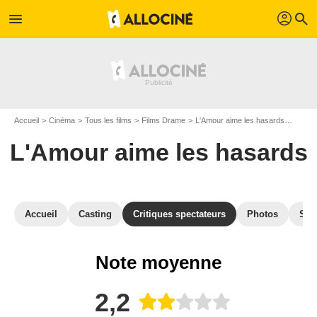
profil
menu
search
Accueil
Cinéma
Tous les films
Films Drame
L'Amour aime les hasards
Avis s
L'Amour aime les hasards
Accueil
Casting
Critiques spectateurs
Photos
Sec
Note moyenne
2,2