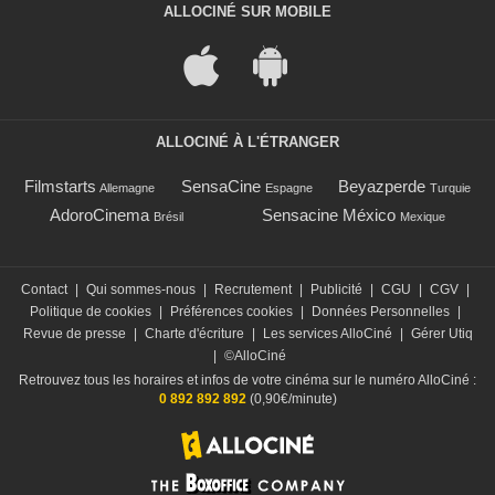
ALLOCINÉ SUR MOBILE
ALLOCINÉ À L'ÉTRANGER
Filmstarts
SensaCine
Beyazperde
Allemagne
Espagne
Turquie
AdoroCinema
Sensacine México
Brésil
Mexique
Contact
|
Qui sommes-nous
|
Recrutement
|
Publicité
|
CGU
|
CGV
|
Politique de cookies
|
Préférences cookies
|
Données Personnelles
|
Revue de presse
|
Charte d'écriture
|
Les services AlloCiné
|
Gérer Utiq
|
©AlloCiné
Retrouvez tous les horaires et infos de votre cinéma sur le numéro AlloCiné :
0 892 892 892
(0,90€/minute)