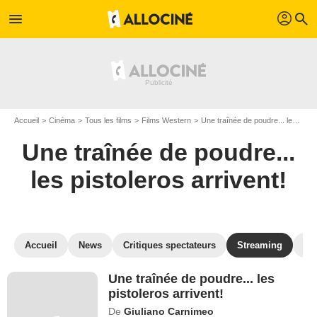
profil
menu
search
Accueil
Cinéma
Tous les films
Films Western
Une traînée de poudre... les pistoleros arrivent!
Une traînée de poudre...
les pistoleros arrivent!
Accueil
News
Critiques spectateurs
Streaming
Ph
Une traînée de poudre... les
pistoleros arrivent!
De
Giuliano Carnimeo