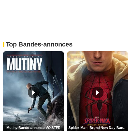
Top Bandes-annonces
Mutiny Bande-annonce VO STFR
Spider-Man: Brand New Day Bande-annonce VO STFR