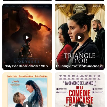
L'Odyssée Bande-annonce VO STFR
Le Triangle d'or Bande-annonce VF