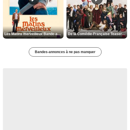
Les Matins merveilleux Bande-annonce VF
De la Comédie-Française Teaser VF
Bandes-annonces à ne pas manquer