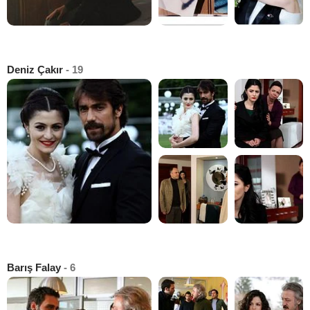
Deniz Çakır
- 19
Barış Falay
- 6