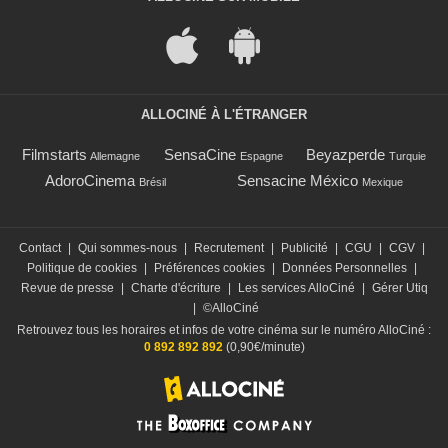
ALLOCINÉ À L'ÉTRANGER
Filmstarts
SensaCine
Beyazperde
Allemagne
Espagne
Turquie
AdoroCinema
Sensacine México
Brésil
Mexique
Contact
|
Qui sommes-nous
|
Recrutement
|
Publicité
|
CGU
|
CGV
|
Politique de cookies
|
Préférences cookies
|
Données Personnelles
|
Revue de presse
|
Charte d'écriture
|
Les services AlloCiné
|
Gérer Utiq
|
©AlloCiné
Retrouvez tous les horaires et infos de votre cinéma sur le numéro AlloCiné :
0 892 892 892
(0,90€/minute)