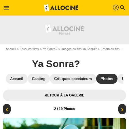
profil
menu
search
Accueil
Tous les films
Ya Sonra?
Images du film Ya Sonra?
Photo du film Ya Sonra? - Photo 2
Ya Sonra?
Accueil
Casting
Critiques spectateurs
Photos
Film
RETOUR À LA GALERIE
2
/ 19 Photos