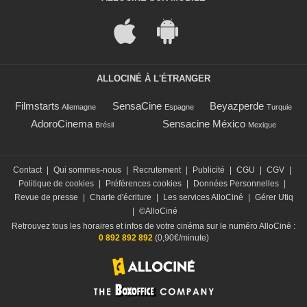
ALLOCINÉ À L'ÉTRANGER
Filmstarts
SensaCine
Beyazperde
Allemagne
Espagne
Turquie
AdoroCinema
Sensacine México
Brésil
Mexique
Contact
|
Qui sommes-nous
|
Recrutement
|
Publicité
|
CGU
|
CGV
|
Politique de cookies
|
Préférences cookies
|
Données Personnelles
|
Revue de presse
|
Charte d'écriture
|
Les services AlloCiné
|
Gérer Utiq
|
©AlloCiné
Retrouvez tous les horaires et infos de votre cinéma sur le numéro AlloCiné :
0 892 892 892
(0,90€/minute)