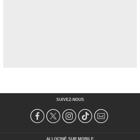
SUIVEZ-NOUS
ALLOCINÉ SUR MOBILE