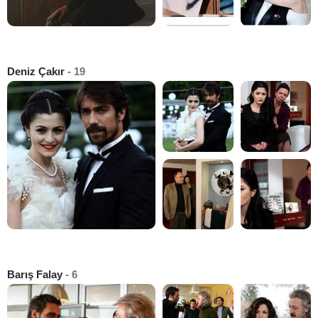
Deniz Çakır
- 19
Barış Falay
- 6