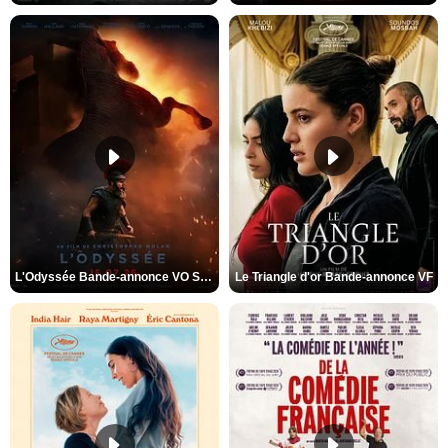
L'Odyssée Bande-annonce VO STFR
Le Triangle d'or Bande-annonce VF