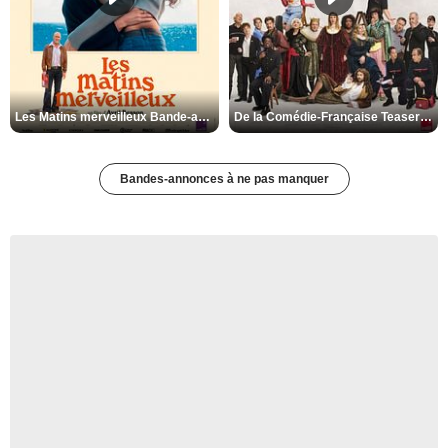
Les Matins merveilleux Bande-annonce VF
De la Comédie-Française Teaser VF
Bandes-annonces à ne pas manquer