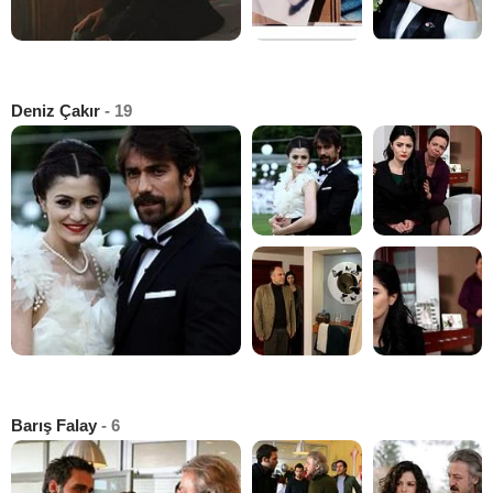
Deniz Çakır
- 19
Barış Falay
- 6