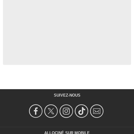
SUIVEZ-NOUS
ALLOCINÉ SUR MOBILE