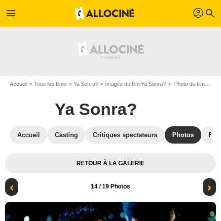
profil
menu
search
Accueil
Tous les films
Ya Sonra?
Images du film Ya Sonra?
Photo du film Ya Sonra? - Photo 14
Ya Sonra?
Accueil
Casting
Critiques spectateurs
Photos
Film
RETOUR À LA GALERIE
14
/ 19 Photos