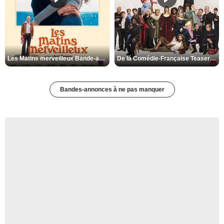
Les Matins merveilleux Bande-annonce VF
De la Comédie-Française Teaser VF
Bandes-annonces à ne pas manquer