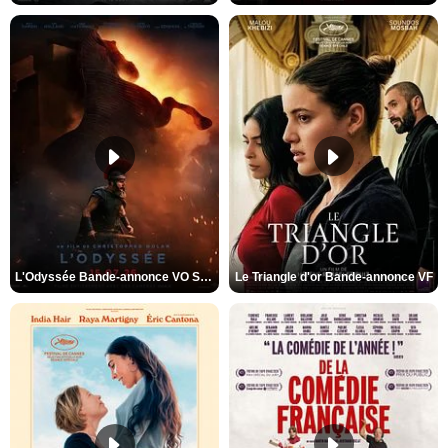
L'Odyssée Bande-annonce VO STFR
Le Triangle d'or Bande-annonce VF