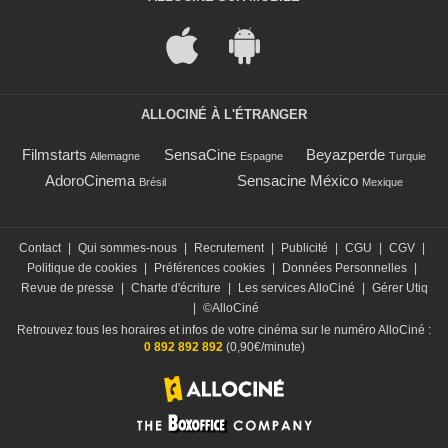
ALLOCINÉ À L'ÉTRANGER
Filmstarts
SensaCine
Beyazperde
Allemagne
Espagne
Turquie
AdoroCinema
Sensacine México
Brésil
Mexique
Contact
|
Qui sommes-nous
|
Recrutement
|
Publicité
|
CGU
|
CGV
|
Politique de cookies
|
Préférences cookies
|
Données Personnelles
|
Revue de presse
|
Charte d'écriture
|
Les services AlloCiné
|
Gérer Utiq
|
©AlloCiné
Retrouvez tous les horaires et infos de votre cinéma sur le numéro AlloCiné :
0 892 892 892
(0,90€/minute)