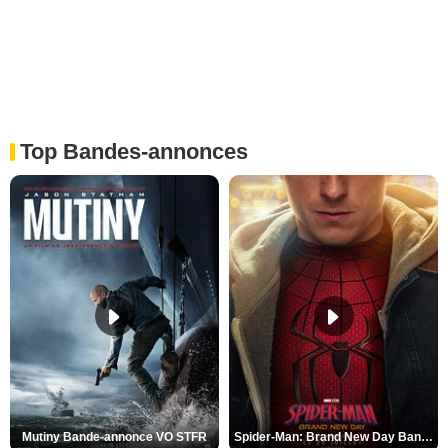
Top Bandes-annonces
Mutiny Bande-annonce VO STFR
Spider-Man: Brand New Day Bande-annonce VO STFR