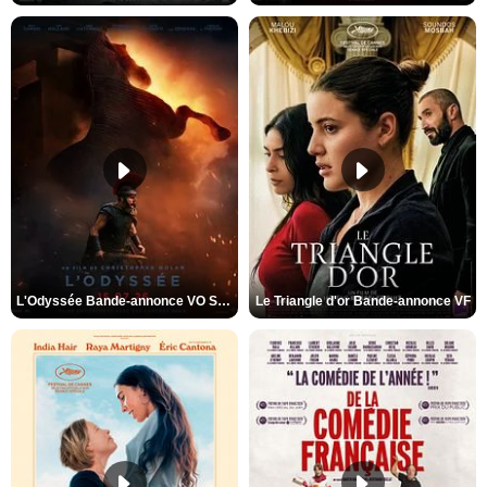
L'Odyssée Bande-annonce VO STFR
Le Triangle d'or Bande-annonce VF