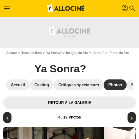
profil
menu
search
Accueil
Tous les films
Ya Sonra?
Images du film Ya Sonra?
Photo du film Ya Sonra? - Photo 4
Ya Sonra?
Accueil
Casting
Critiques spectateurs
Photos
Film
RETOUR À LA GALERIE
4
/ 19 Photos