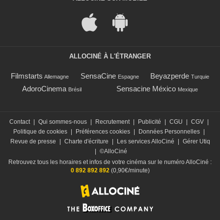
ALLOCINÉ À L'ÉTRANGER
Filmstarts
SensaCine
Beyazperde
Allemagne
Espagne
Turquie
AdoroCinema
Sensacine México
Brésil
Mexique
Contact
|
Qui sommes-nous
|
Recrutement
|
Publicité
|
CGU
|
CGV
|
Politique de cookies
|
Préférences cookies
|
Données Personnelles
|
Revue de presse
|
Charte d'écriture
|
Les services AlloCiné
|
Gérer Utiq
|
©AlloCiné
Retrouvez tous les horaires et infos de votre cinéma sur le numéro AlloCiné :
0 892 892 892
(0,90€/minute)