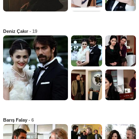
Deniz Çakır
- 19
Barış Falay
- 6