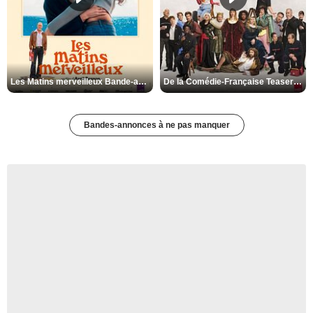
Les Matins merveilleux Bande-annonce VF
De la Comédie-Française Teaser VF
Bandes-annonces à ne pas manquer