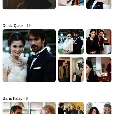
Deniz Çakır
- 19
Barış Falay
- 6