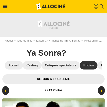
profil
menu
search
Accueil
Tous les films
Ya Sonra?
Images du film Ya Sonra?
Photo du film Ya Sonra? - Photo 7
Ya Sonra?
Accueil
Casting
Critiques spectateurs
Photos
Film
RETOUR À LA GALERIE
7
/ 19 Photos