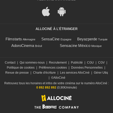
ALLOCINÉ À L'ÉTRANGER
Filmstarts
SensaCine
Beyazperde
Allemagne
Espagne
Turquie
AdoroCinema
Sensacine México
Brésil
Mexique
Contact
|
Qui sommes-nous
|
Recrutement
|
Publicité
|
CGU
|
CGV
|
Politique de cookies
|
Préférences cookies
|
Données Personnelles
|
Revue de presse
|
Charte d'écriture
|
Les services AlloCiné
|
Gérer Utiq
|
©AlloCiné
Retrouvez tous les horaires et infos de votre cinéma sur le numéro AlloCiné :
0 892 892 892
(0,90€/minute)