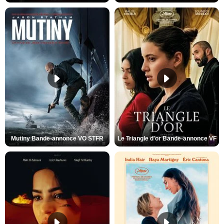
Mutiny Bande-annonce VO STFR
Le Triangle d'or Bande-annonce VF