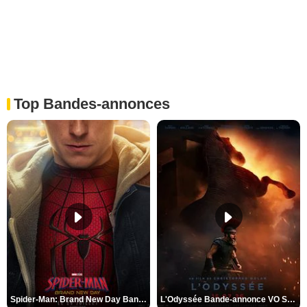
Top Bandes-annonces
Spider-Man: Brand New Day Bande-annonce VO STFR
L'Odyssée Bande-annonce VO STFR