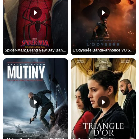
Spider-Man: Brand New Day Bande-annonce VO STFR
L'Odyssée Bande-annonce VO STFR