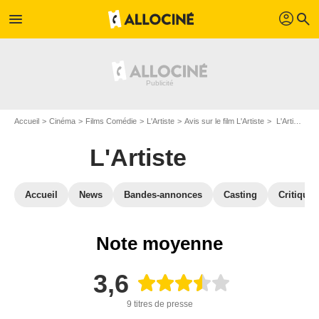
profil
menu
search
Accueil
Cinéma
Films Comédie
L'Artiste
Avis sur le film L'Artiste
L'Artiste : Critique presse
L'Artiste
Accueil
News
Bandes-annonces
Casting
Critiques
Note moyenne
3,6
9 titres de presse