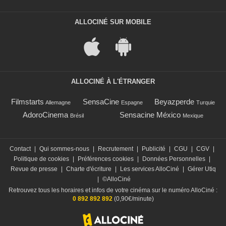
ALLOCINÉ SUR MOBILE
ALLOCINÉ À L'ÉTRANGER
Filmstarts
SensaCine
Beyazperde
Allemagne
Espagne
Turquie
AdoroCinema
Sensacine México
Brésil
Mexique
Contact
|
Qui sommes-nous
|
Recrutement
|
Publicité
|
CGU
|
CGV
|
Politique de cookies
|
Préférences cookies
|
Données Personnelles
|
Revue de presse
|
Charte d'écriture
|
Les services AlloCiné
|
Gérer Utiq
|
©AlloCiné
Retrouvez tous les horaires et infos de votre cinéma sur le numéro AlloCiné :
0 892 892 892
(0,90€/minute)