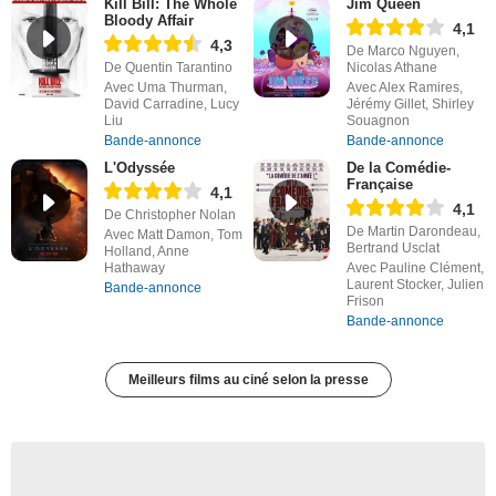
Kill Bill: The Whole
Jim Queen
Bloody Affair
4,1
4,3
De Marco Nguyen,
De Quentin Tarantino
Nicolas Athane
Avec Uma Thurman,
Avec Alex Ramires,
David Carradine, Lucy
Jérémy Gillet, Shirley
Liu
Souagnon
Bande-annonce
Bande-annonce
L'Odyssée
De la Comédie-
Française
4,1
4,1
De Christopher Nolan
De Martin Darondeau,
Avec Matt Damon, Tom
Bertrand Usclat
Holland, Anne
Hathaway
Avec Pauline Clément,
Laurent Stocker, Julien
Bande-annonce
Frison
Bande-annonce
Meilleurs films au ciné selon la presse