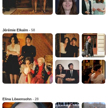
Jérémie Elkaïm
- 58
Elina Löwensohn
- 28