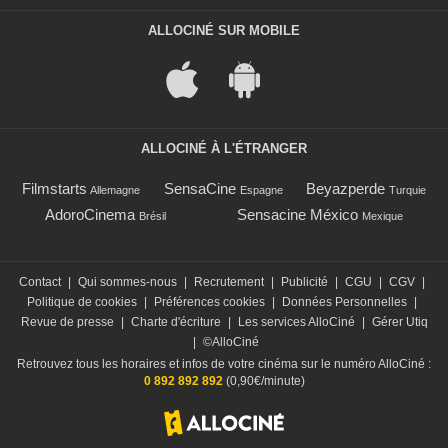
ALLOCINÉ SUR MOBILE
ALLOCINÉ À L'ÉTRANGER
Filmstarts
SensaCine
Beyazperde
Allemagne
Espagne
Turquie
AdoroCinema
Sensacine México
Brésil
Mexique
Contact
|
Qui sommes-nous
|
Recrutement
|
Publicité
|
CGU
|
CGV
|
Politique de cookies
|
Préférences cookies
|
Données Personnelles
|
Revue de presse
|
Charte d'écriture
|
Les services AlloCiné
|
Gérer Utiq
|
©AlloCiné
Retrouvez tous les horaires et infos de votre cinéma sur le numéro AlloCiné :
0 892 892 892
(0,90€/minute)