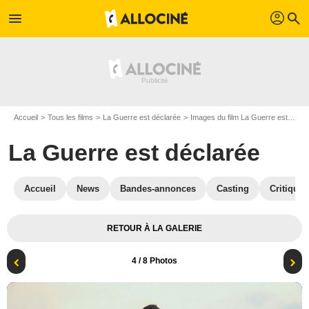
profil
menu
search
Accueil
Tous les films
La Guerre est déclarée
Images du film La Guerre est déclarée
La Guerre est déclarée
Accueil
News
Bandes-annonces
Casting
Critiques
RETOUR À LA GALERIE
4
/ 8 Photos