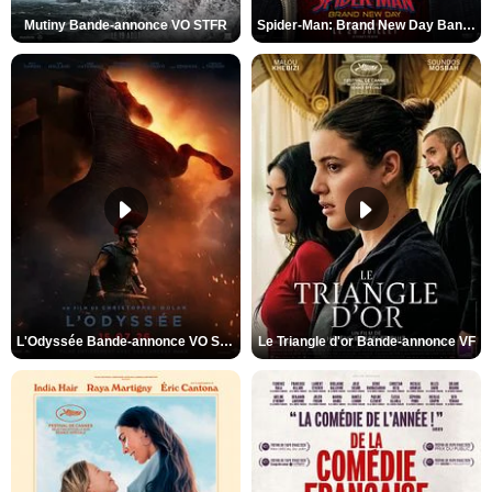
Mutiny Bande-annonce VO STFR
Spider-Man: Brand New Day Bande-annonce VO STFR
L'Odyssée Bande-annonce VO STFR
Le Triangle d'or Bande-annonce VF