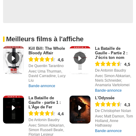
Meilleurs films à l'affiche
Kill Bill: The Whole
La Bataille de
Bloody Affair
Gaulle - Partie 2 :
J’écris ton nom
4,6
4,5
De Quentin Tarantino
De Antonin Baudry
Avec Uma Thurman,
David Carradine, Lucy
Avec Simon Abkarian,
Liu
Niels Schneider,
Anamaria Vartolomei
Bande-annonce
Bande-annonce
La Bataille de
L'Odyssée
Gaulle - partie 1 :
4,3
L'Âge de Fer
De Christopher Nolan
4,4
Avec Matt Damon, Tom
De Antonin Baudry
Holland, Anne
Avec Simon Abkarian,
Hathaway
Simon Russell Beale,
Bande-annonce
Florian Lesieur