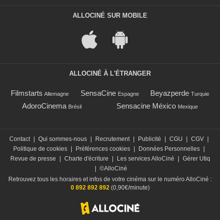
ALLOCINÉ SUR MOBILE
ALLOCINÉ À L'ÉTRANGER
Filmstarts
SensaCine
Beyazperde
Allemagne
Espagne
Turquie
AdoroCinema
Sensacine México
Brésil
Mexique
Contact
|
Qui sommes-nous
|
Recrutement
|
Publicité
|
CGU
|
CGV
|
Politique de cookies
|
Préférences cookies
|
Données Personnelles
|
Revue de presse
|
Charte d'écriture
|
Les services AlloCiné
|
Gérer Utiq
|
©AlloCiné
Retrouvez tous les horaires et infos de votre cinéma sur le numéro AlloCiné :
0 892 892 892
(0,90€/minute)