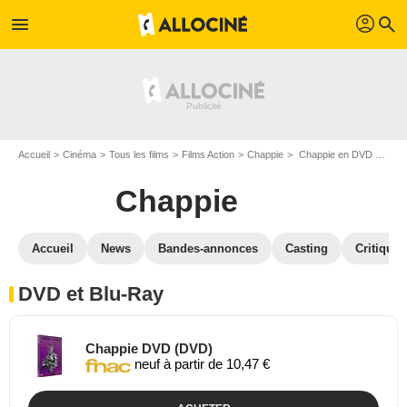
profil
menu
search
Accueil
Cinéma
Tous les films
Films Action
Chappie
Chappie en DVD Blu Ray
Chappie
Accueil
News
Bandes-annonces
Casting
Critiques
DVD et Blu-Ray
Chappie DVD (DVD)
neuf à partir de 10,47 €