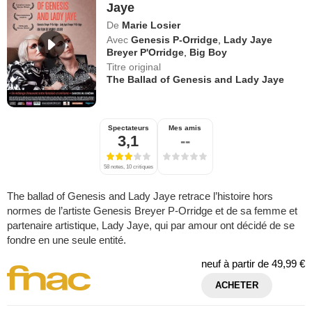
Jaye
De
Marie Losier
Avec
Genesis P-Orridge
,
Lady Jaye
Breyer P'Orridge
,
Big Boy
Titre original
The Ballad of Genesis and Lady Jaye
Spectateurs
Mes amis
3,1
--
58 notes, 10 critiques
The ballad of Genesis and Lady Jaye retrace l’histoire hors
normes de l’artiste Genesis Breyer P-Orridge et de sa femme et
partenaire artistique, Lady Jaye, qui par amour ont décidé de se
fondre en une seule entité.
neuf à partir de
49,99 €
ACHETER