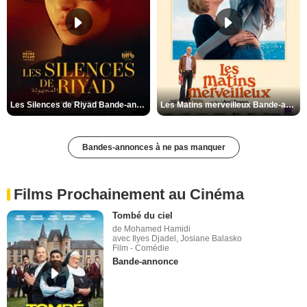
Les Silences de Riyad Bande-annonce VO STFR
Les Matins merveilleux Bande-annonce VF
Bandes-annonces à ne pas manquer
Films Prochainement au Cinéma
Tombé du ciel
de Mohamed Hamidi
avec Ilyes Djadel, Josiane Balasko
Film - Comédie
Bande-annonce