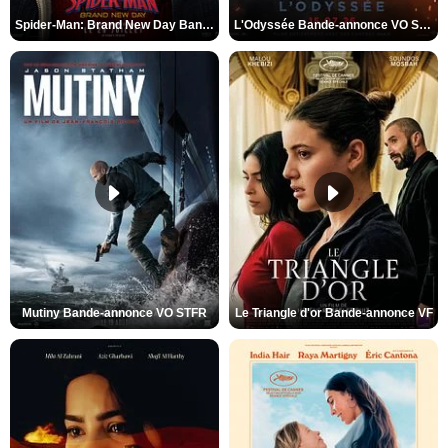
Spider-Man: Brand New Day Bande-annonce VO STFR
L'Odyssée Bande-annonce VO STFR
Mutiny Bande-annonce VO STFR
Le Triangle d'or Bande-annonce VF