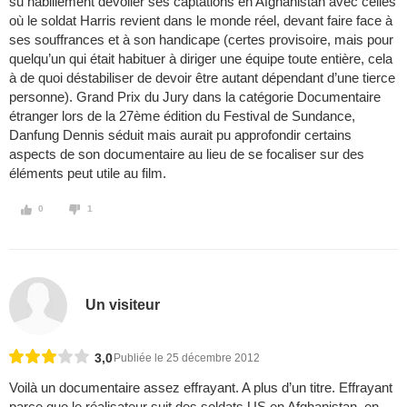
su habillement dévoiler ses captations en Afghanistan avec celles
où le soldat Harris revient dans le monde réel, devant faire face à
ses souffrances et à son handicape (certes provisoire, mais pour
quelqu’un qui était habituer à diriger une équipe toute entière, cela
à de quoi déstabiliser de devoir être autant dépendant d’une tierce
personne). Grand Prix du Jury dans la catégorie Documentaire
étranger lors de la 27ème édition du Festival de Sundance,
Danfung Dennis séduit mais aurait pu approfondir certains
aspects de son documentaire au lieu de se focaliser sur des
éléments peut utile au film.
0
1
Un visiteur
3,0
Publiée le 25 décembre 2012
Voilà un documentaire assez effrayant. A plus d’un titre. Effrayant
parce que le réalisateur suit des soldats US en Afghanistan, en