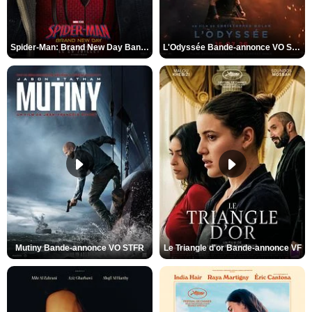
Spider-Man: Brand New Day Bande-annonce VO STFR
L'Odyssée Bande-annonce VO STFR
Mutiny Bande-annonce VO STFR
Le Triangle d'or Bande-annonce VF