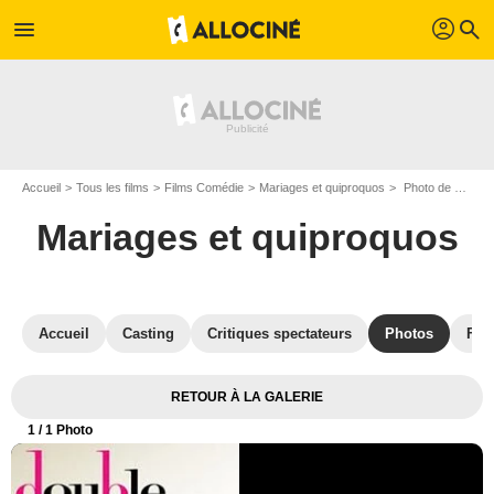
profil
menu
search
Accueil
Tous les films
Films Comédie
Mariages et quiproquos
Photo de Mariages et quiproquos - Photo 1
Mariages et quiproquos
Accueil
Casting
Critiques spectateurs
Photos
Film
RETOUR À LA GALERIE
1
/ 1 Photo