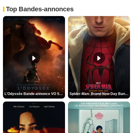
Top Bandes-annonces
L'Odyssée Bande-annonce VO STFR
Spider-Man: Brand New Day Bande-annonce VO STFR