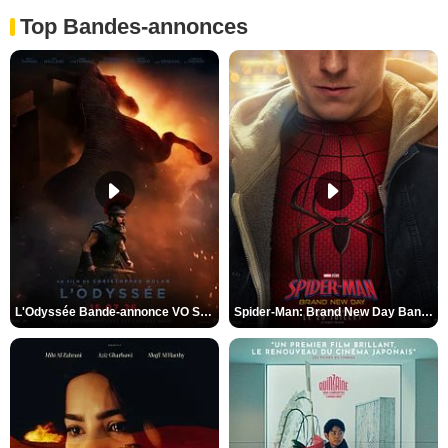
Top Bandes-annonces
L'Odyssée Bande-annonce VO STFR
Spider-Man: Brand New Day Bande-annonce VO STFR