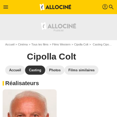
profil
menu
search
Accueil
Cinéma
Tous les films
Films Western
Cipolla Colt
Casting Cipolla Colt
Cipolla Colt
Accueil
Casting
Photos
Films similaires
Réalisateurs