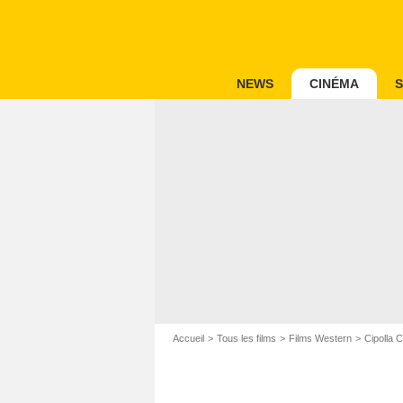
NEWS
CINÉMA
S
Accueil
Tous les films
Films Western
Cipolla C