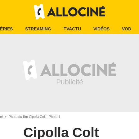
ÉRIES
STREAMING
TVACTU
VIDÉOS
VOD
olt
Photo du film Cipolla Colt - Photo 1
Cipolla Colt