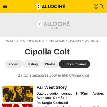
profil
menu
search
Accueil
Cinéma
Tous les films
Films Western
Cipolla Colt
Les films similaires à "Cipolla Colt"
Cipolla Colt
Accueil
Casting
Photos
Films similaires
19 films similaires pour le film Cipolla Colt
Far West Story
Date de sortie inconnue
|
1h 30min
|
Action
,
Aventure
,
Comédie
De
Sergio Corbucci