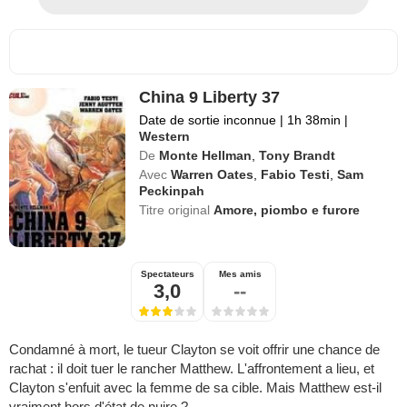
China 9 Liberty 37
Date de sortie inconnue
|
1h 38min
|
Western
De
Monte Hellman
,
Tony Brandt
Avec
Warren Oates
,
Fabio Testi
,
Sam
Peckinpah
Titre original
Amore, piombo e furore
Spectateurs
Mes amis
3,0
--
Condamné à mort, le tueur Clayton se voit offrir une chance de
rachat : il doit tuer le rancher Matthew. L'affrontement a lieu, et
Clayton s'enfuit avec la femme de sa cible. Mais Matthew est-il
vraiment hors d'état de nuire ?