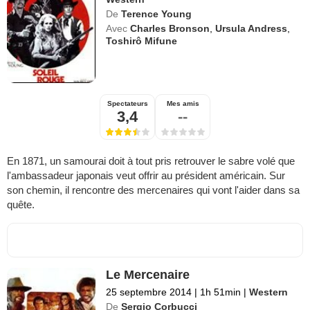
De
Terence Young
Avec
Charles Bronson
,
Ursula Andress
,
Toshirô Mifune
Spectateurs
Mes amis
3,4
--
En 1871, un samourai doit à tout pris retrouver le sabre volé que
l'ambassadeur japonais veut offrir au président américain. Sur
son chemin, il rencontre des mercenaires qui vont l'aider dans sa
quête.
Le Mercenaire
25 septembre 2014
|
1h 51min
|
Western
De
Sergio Corbucci