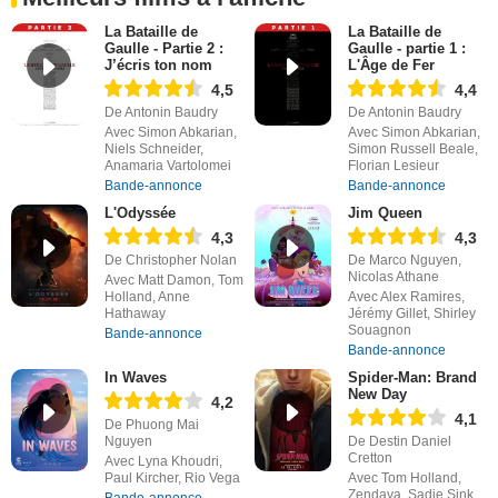
La Bataille de
La Bataille de
Gaulle - Partie 2 :
Gaulle - partie 1 :
J’écris ton nom
L'Âge de Fer
4,5
4,4
De Antonin Baudry
De Antonin Baudry
Avec Simon Abkarian,
Avec Simon Abkarian,
Niels Schneider,
Simon Russell Beale,
Anamaria Vartolomei
Florian Lesieur
Bande-annonce
Bande-annonce
L'Odyssée
Jim Queen
4,3
4,3
De Christopher Nolan
De Marco Nguyen,
Nicolas Athane
Avec Matt Damon, Tom
Holland, Anne
Avec Alex Ramires,
Hathaway
Jérémy Gillet, Shirley
Souagnon
Bande-annonce
Bande-annonce
In Waves
Spider-Man: Brand
New Day
4,2
4,1
De Phuong Mai
Nguyen
De Destin Daniel
Cretton
Avec Lyna Khoudri,
Paul Kircher, Rio Vega
Avec Tom Holland,
Zendaya, Sadie Sink
Bande-annonce