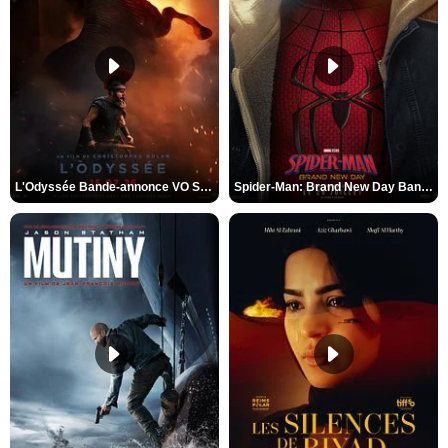
L'Odyssée Bande-annonce VO STFR
Spider-Man: Brand New Day Bande-annonce VO STFR