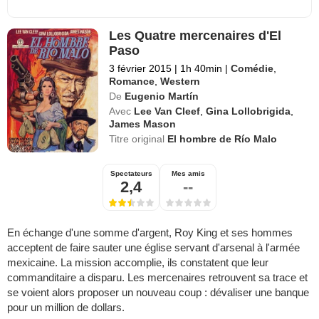
Les Quatre mercenaires d'El
Paso
3 février 2015
|
1h 40min
|
Comédie
,
Romance
,
Western
De
Eugenio Martín
Avec
Lee Van Cleef
,
Gina Lollobrigida
,
James Mason
Titre original
El hombre de Río Malo
Spectateurs
Mes amis
2,4
--
En échange d'une somme d'argent, Roy King et ses hommes
acceptent de faire sauter une église servant d'arsenal à l'armée
mexicaine. La mission accomplie, ils constatent que leur
commanditaire a disparu. Les mercenaires retrouvent sa trace et
se voient alors proposer un nouveau coup : dévaliser une banque
pour un million de dollars.