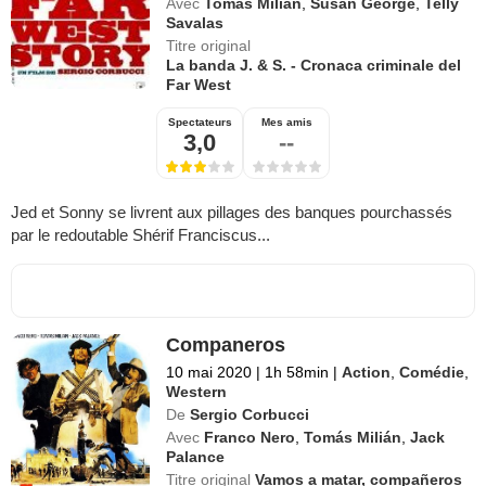
Avec
Tomás Milián
,
Susan George
,
Telly
Savalas
Titre original
La banda J. & S. - Cronaca criminale del
Far West
Spectateurs
Mes amis
3,0
--
Jed et Sonny se livrent aux pillages des banques pourchassés
par le redoutable Shérif Franciscus...
Companeros
10 mai 2020
|
1h 58min
|
Action
,
Comédie
,
Western
De
Sergio Corbucci
Avec
Franco Nero
,
Tomás Milián
,
Jack
Palance
Titre original
Vamos a matar, compañeros