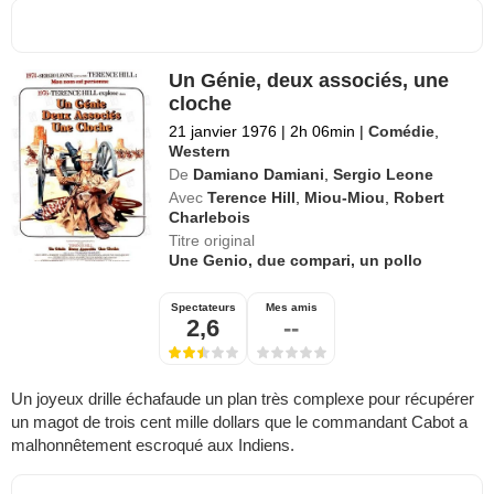
Un Génie, deux associés, une
cloche
21 janvier 1976
|
2h 06min
|
Comédie
,
Western
De
Damiano Damiani
,
Sergio Leone
Avec
Terence Hill
,
Miou-Miou
,
Robert
Charlebois
Titre original
Une Genio, due compari, un pollo
Spectateurs
Mes amis
2,6
--
Un joyeux drille échafaude un plan très complexe pour récupérer
un magot de trois cent mille dollars que le commandant Cabot a
malhonnêtement escroqué aux Indiens.