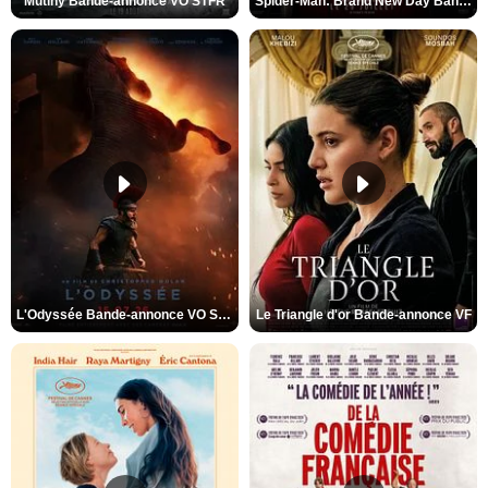
Mutiny Bande-annonce VO STFR
Spider-Man: Brand New Day Bande-annonce VO STFR
L'Odyssée Bande-annonce VO STFR
Le Triangle d'or Bande-annonce VF