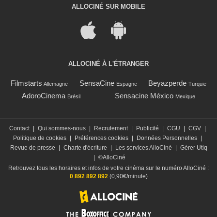
ALLOCINÉ SUR MOBILE
ALLOCINÉ À L'ÉTRANGER
Filmstarts
SensaCine
Beyazperde
Allemagne
Espagne
Turquie
AdoroCinema
Sensacine México
Brésil
Mexique
Contact
|
Qui sommes-nous
|
Recrutement
|
Publicité
|
CGU
|
CGV
|
Politique de cookies
|
Préférences cookies
|
Données Personnelles
|
Revue de presse
|
Charte d'écriture
|
Les services AlloCiné
|
Gérer Utiq
|
©AlloCiné
Retrouvez tous les horaires et infos de votre cinéma sur le numéro AlloCiné :
0 892 892 892
(0,90€/minute)