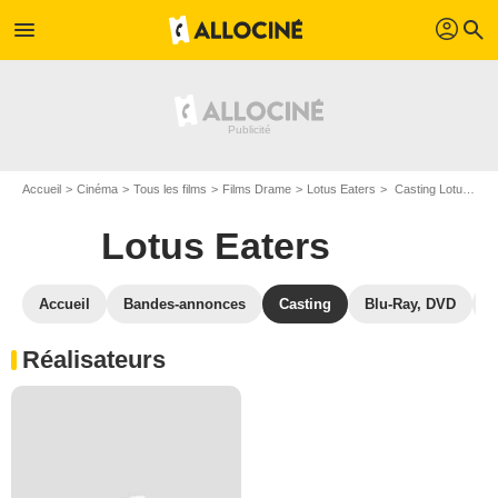
profil
menu
search
Accueil
Cinéma
Tous les films
Films Drame
Lotus Eaters
Casting Lotus Eaters
Lotus Eaters
Accueil
Bandes-annonces
Casting
Blu-Ray, DVD
P
Réalisateurs