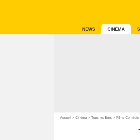
NEWS
CINÉMA
S
Accueil
Cinéma
Tous les films
Films Comédie