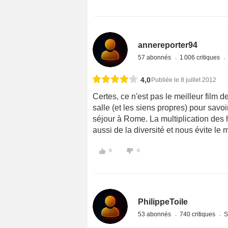
annereporter94
57 abonnés
1 006 critiques
4,0
Publiée le 8 juillet 2012
Certes, ce n'est pas le meilleur film d
salle (et les siens propres) pour sav
séjour à Rome. La multiplication des h
aussi de la diversité et nous évite le 
0
0
PhilippeToile
53 abonnés
740 critiques
S