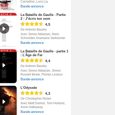
Carradine, Lucy Liu
Bande-annonce
La Bataille de Gaulle - Partie
2 : J’écris ton nom
4,5
De Antonin Baudry
Avec Simon Abkarian, Niels
Schneider, Anamaria Vartolomei
Bande-annonce
La Bataille de Gaulle - partie 1
: L'Âge de Fer
4,4
De Antonin Baudry
Avec Simon Abkarian, Simon
Russell Beale, Florian Lesieur
Bande-annonce
L'Odyssée
4,3
De Christopher Nolan
Avec Matt Damon, Tom Holland,
Anne Hathaway
Bande-annonce