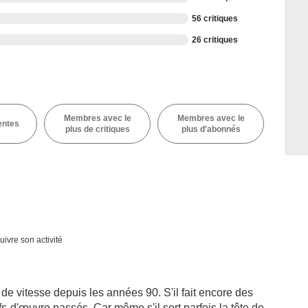
56 critiques
26 critiques
Membres avec le
Membres avec le
entes
plus de critiques
plus d'abonnés
uivre son activité
e vitesse depuis les années 90. S'il fait encore des
efs-d'œuvre passés. Car même s'il sort parfois la tête de