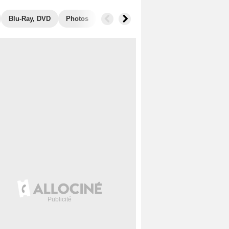
Blu-Ray, DVD
Photos
Secrets de tournage
Box Office