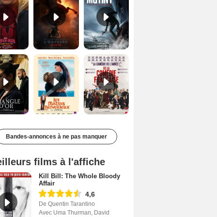
Le Triangle d'or Bande-annonce VF
Les Matins merveilleux Bande-annonce VF
De la Comédie-Française Teaser VF
Bandes-annonces à ne pas manquer
illeurs films à l'affiche
Kill Bill: The Whole Bloody
Affair
4,6
De Quentin Tarantino
Avec Uma Thurman, David