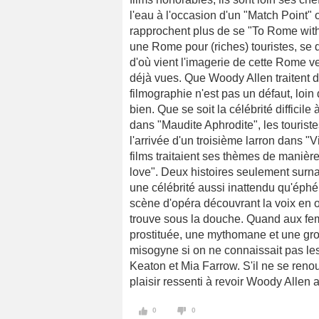
l'eau à l'occasion d'un "Match Point"
rapprochent plus de se "To Rome with
une Rome pour (riches) touristes, se 
d'où vient l'imagerie de cette Rome v
déjà vues. Que Woody Allen traitent d
filmographie n'est pas un défaut, loin
bien. Que se soit la célébrité difficil
dans "Maudite Aphrodite", les touriste
l'arrivée d'un troisième larron dans "
films traitaient ses thèmes de maniè
love". Deux histoires seulement surn
une célébrité aussi inattendu qu'éph
scène d'opéra découvrant la voix en o
trouve sous la douche. Quand aux fem
prostituée, une mythomane et une gro
misogyne si on ne connaissait pas les 
Keaton et Mia Farrow. S'il ne se ren
plaisir ressenti à revoir Woody Allen 
0
0