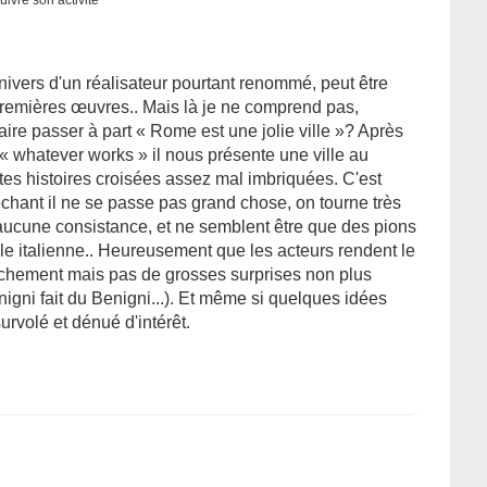
uivre son activité
univers d'un réalisateur pourtant renommé, peut être
premières œuvres.. Mais là je ne comprend pas,
faire passer à part « Rome est une jolie ville »? Après
« whatever works » il nous présente une ville au
ites histoires croisées assez mal imbriquées. C'est
lléchant il ne se passe pas grand chose, on tourne très
 aucune consistance, et ne semblent être que des pions
ale italienne.. Heureusement que les acteurs rendent le
achement mais pas de grosses surprises non plus
igni fait du Benigni...). Et même si quelques idées
urvolé et dénué d'intérêt.