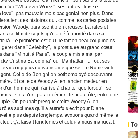
 ou d'un "Whatever Works", ses autres films se
 love", pas mauvais mais pas génial non plus. Dans
déroulent des histoires qui, comme les cartes postales
ersion Woody, paraissent bien creuses, banales et
ans se film de sujets qu'il a déjà abordé dans sa
 de là. Le problème est qu'il le fait en beaucoup moins
e à gérer dans "Celebrity", la prostituée au grand cœur
s dans "Minuit à Paris", le couple mis à mal par
Vicky Cristina Barcelona" ou "Manhattan"... Tout ses
re beaucoup plus convaincante que se "To Rome with
agent. Celle de Benigni en petit employé découvrant
émère. Et celle de Woody Allen, ancien metteur en
r d'un homme qui n'arrive à chanter que lorsqu'il se
mes, elles n'ont pas forcément le beau rôle, entre une
upie. On pourrait presque croire Woody Allen
rôles sublimes qu'il a autrefois écrit pour Diane
ouvelle plus depuis longtemps, avouons quand même le
acteur. Ça faisait longtemps et celui-là nous manquait.
To