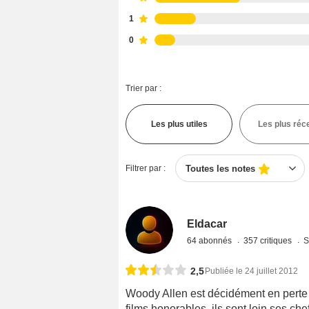
1
0
Trier par :
Les plus utiles
Les plus réc
Filtrer par :
Toutes les notes
Eldacar
64 abonnés
357 critiques
S
2,5
Publiée le 24 juillet 2012
Woody Allen est décidément en perte d
films honorables, ils sont loin ses ch