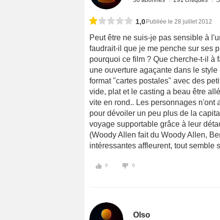
30 abonnés
291 critiques
S
1,0
Publiée le 28 juillet 2012
Peut être ne suis-je pas sensible à l'
faudrait-il que je me penche sur ses 
pourquoi ce film ? Que cherche-t-il à 
une ouverture agaçante dans le style 
format "cartes postales" avec des pet
vide, plat et le casting a beau être a
vite en rond.. Les personnages n'ont
pour dévoiler un peu plus de la capit
voyage supportable grâce à leur dét
(Woody Allen fait du Woody Allen, Ben
intéressantes affleurent, tout semble s
0
0
Olso