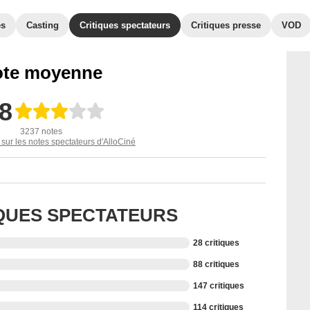
es
Casting
Critiques spectateurs
Critiques presse
VOD
te moyenne
,8
3237 notes
 sur les notes spectateurs d'AlloCiné
IQUES SPECTATEURS
28 critiques
88 critiques
147 critiques
114 critiques