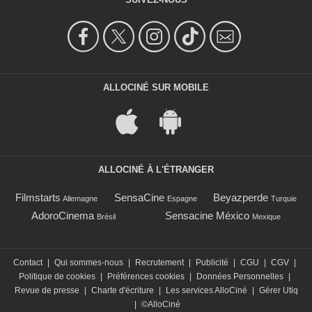
ALLOCINÉ SUR MOBILE
ALLOCINÉ À L'ÉTRANGER
Filmstarts
SensaCine
Beyazperde
Allemagne
Espagne
Turquie
AdoroCinema
Sensacine México
Brésil
Mexique
Contact
|
Qui sommes-nous
|
Recrutement
|
Publicité
|
CGU
|
CGV
|
Politique de cookies
|
Préférences cookies
|
Données Personnelles
|
Revue de presse
|
Charte d'écriture
|
Les services AlloCiné
|
Gérer Utiq
|
©AlloCiné