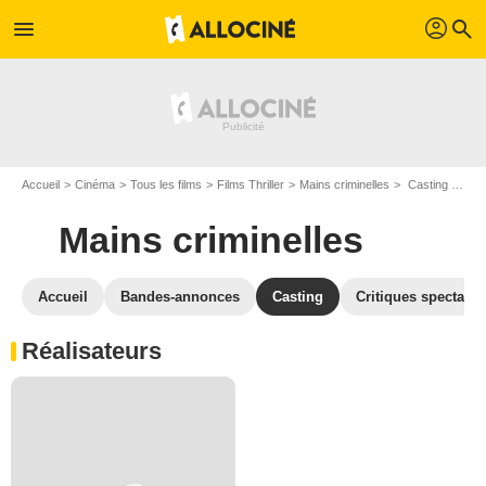
profil
menu
search
Accueil
Cinéma
Tous les films
Films Thriller
Mains criminelles
Casting Mains criminelles
Mains criminelles
Accueil
Bandes-annonces
Casting
Critiques spectateu
Réalisateurs