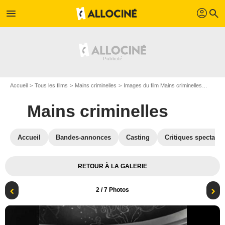
profil
menu
search
Accueil
Tous les films
Mains criminelles
Images du film Mains criminelles
Photo 
Mains criminelles
Accueil
Bandes-annonces
Casting
Critiques spectateu
RETOUR À LA GALERIE
2
/ 7 Photos