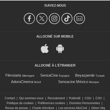
SUIVEZ-NOUS
ALLOCINÉ SUR MOBILE
ALLOCINÉ À L'ÉTRANGER
Filmstarts
SensaCine
Beyazperde
Allemagne
Espagne
Turquie
AdoroCinema
Sensacine México
Brésil
Mexique
Contact
|
Qui sommes-nous
|
Recrutement
|
Publicité
|
CGU
|
CGV
|
Politique de cookies
|
Préférences cookies
|
Données Personnelles
|
Revue de presse
|
Charte d'écriture
|
Les services AlloCiné
|
Gérer Utiq