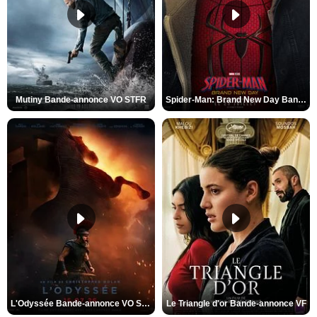
Mutiny Bande-annonce VO STFR
Spider-Man: Brand New Day Bande-annonce VO STFR
L'Odyssée Bande-annonce VO STFR
Le Triangle d'or Bande-annonce VF