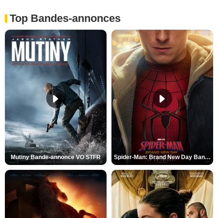
Top Bandes-annonces
Mutiny Bande-annonce VO STFR
Spider-Man: Brand New Day Bande-annonce VO STFR