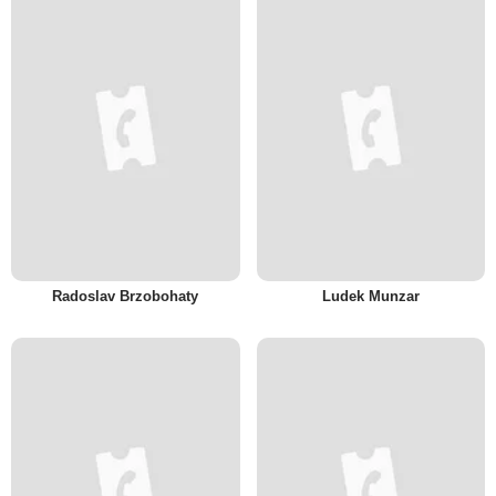
Radoslav Brzobohaty
Ludek Munzar