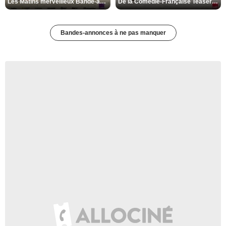
Les Matins merveilleux Bande-annonce VF
De la Comédie-Française Teaser VF
Bandes-annonces à ne pas manquer