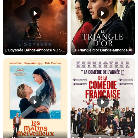
L'Odyssée Bande-annonce VO STFR
Le Triangle d'or Bande-annonce VF