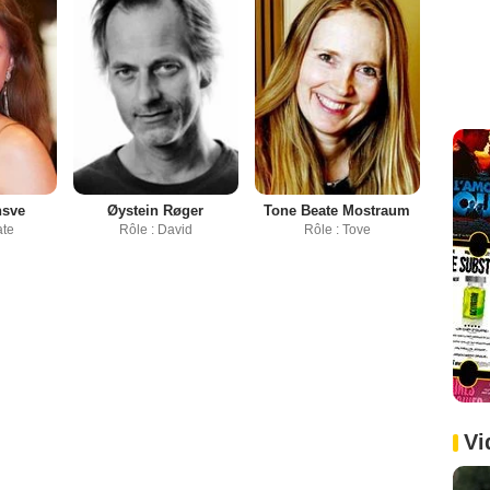
nsve
Øystein Røger
Tone Beate Mostraum
ate
Rôle : David
Rôle : Tove
Vi