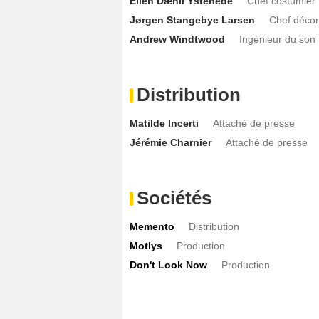
Ellen Dæhli Ystehede
Chef costumier
Jørgen Stangebye Larsen
Chef décor
Andrew Windtwood
Ingénieur du son
Distribution
Matilde Incerti
Attaché de presse
Jérémie Charnier
Attaché de presse
Sociétés
Memento
Distribution
Motlys
Production
Don't Look Now
Production