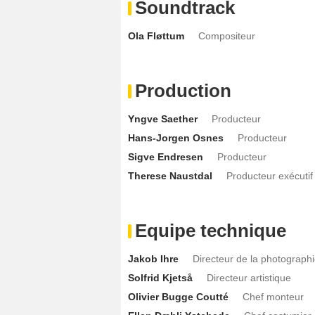
Soundtrack
Ola Fløttum
Compositeur
Production
Yngve Saether
Producteur
Hans-Jorgen Osnes
Producteur
Sigve Endresen
Producteur
Therese Naustdal
Producteur exécutif
Equipe technique
Jakob Ihre
Directeur de la photograph
Solfrid Kjetså
Directeur artistique
Olivier Bugge Coutté
Chef monteur