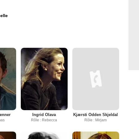
elle
enner
Ingrid Olava
Kjærsti Odden Skjeldal
mas
Rôle : Rebecca
Rôle : Mirjam