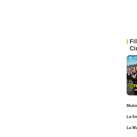
Fi
Ci
Muti
La fi
La Ma