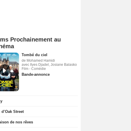
lms Prochainement au
néma
Tombé du ciel
de Mohamed Hamidi
avec Ilyes Djadel, Josiane Balasko
Film - Comédie
Bande-annonce
ny
n d’Oak Street
ison de nos rêves