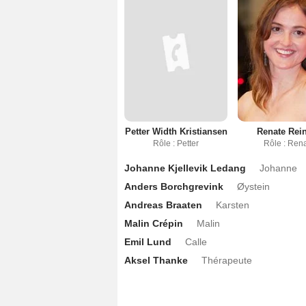
Petter Width Kristiansen
Renate Rei
Rôle : Petter
Rôle : Ren
Johanne Kjellevik Ledang
Johanne
Anders Borchgrevink
Øystein
Andreas Braaten
Karsten
Malin Crépin
Malin
Emil Lund
Calle
Aksel Thanke
Thérapeute