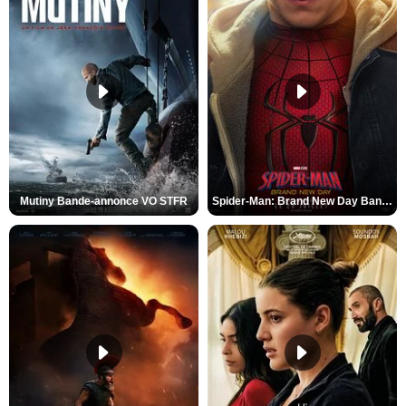
Mutiny Bande-annonce VO STFR
Spider-Man: Brand New Day Bande-annonce VO STFR