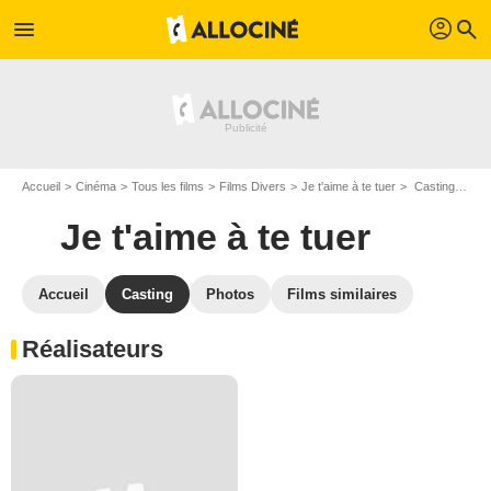
profil
menu
search
Accueil
Cinéma
Tous les films
Films Divers
Je t'aime à te tuer
Casting Je t'aime à te tuer
Je t'aime à te tuer
Accueil
Casting
Photos
Films similaires
Réalisateurs