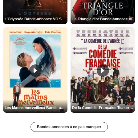
L'Odyssée Bande-annonce VO STFR
Le Triangle d'or Bande-annonce VF
Les Matins merveilleux Bande-annonce VF
De la Comédie-Française Teaser VF
Bandes-annonces à ne pas manquer