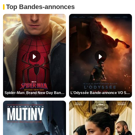
Top Bandes-annonces
Spider-Man: Brand New Day Bande-annonce VO STFR
L'Odyssée Bande-annonce VO STFR