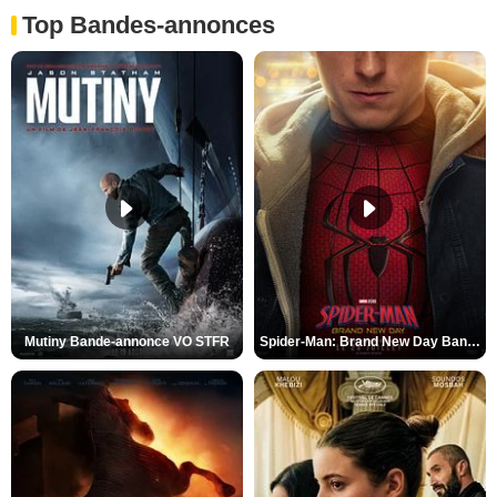
Top Bandes-annonces
Mutiny Bande-annonce VO STFR
Spider-Man: Brand New Day Bande-annonce VO STFR