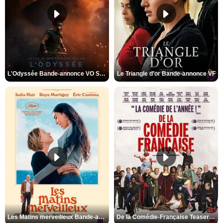
L'Odyssée Bande-annonce VO STFR
Le Triangle d'or Bande-annonce VF
Les Matins merveilleux Bande-annonce VF
De la Comédie-Française Teaser VF