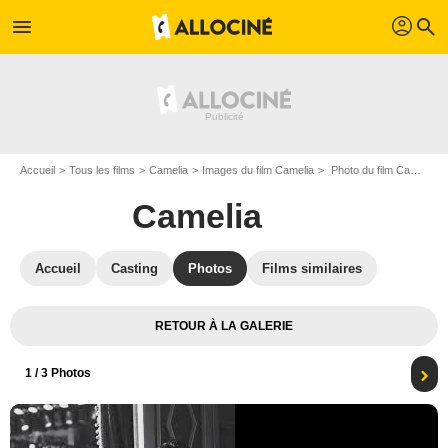
profil
menu
search
Accueil
Tous les films
Camelia
Images du film Camelia
Photo du film Camelia - Photo 1
Camelia
Accueil
Casting
Photos
Films similaires
RETOUR À LA GALERIE
1
/ 3 Photos