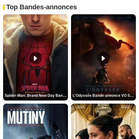
Top Bandes-annonces
Spider-Man: Brand New Day Bande-annonce VO STFR
L'Odyssée Bande-annonce VO STFR