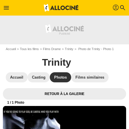
profil
menu
search
Accueil
Tous les films
Films Drame
Trinity
Photo de Trinity - Photo 1
Trinity
Accueil
Casting
Photos
Films similaires
RETOUR À LA GALERIE
1
/ 1 Photo