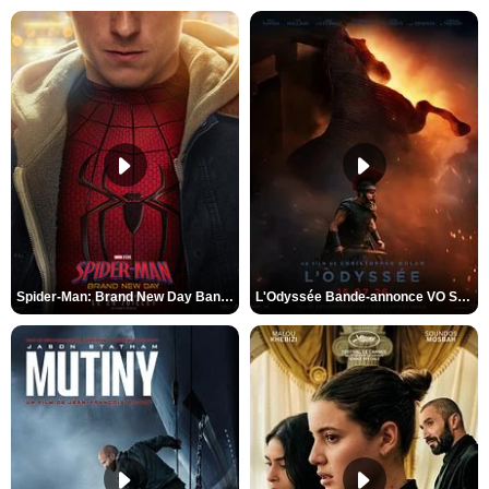
Spider-Man: Brand New Day Bande-annonce VO STFR
L'Odyssée Bande-annonce VO STFR