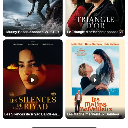
Mutiny Bande-annonce VO STFR
Le Triangle d'or Bande-annonce VF
Les Silences de Riyad Bande-annonce VO STFR
Les Matins merveilleux Bande-annonce VF