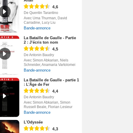
Affair
4,6
De Quentin Tarantino
Avec Uma Thurman, David
Carradine, Lucy Liu
Bande-annonce
La Bataille de Gaulle - Partie
2 : J’écris ton nom
4,5
De Antonin Baudry
Avec Simon Abkarian, Niels
Schneider, Anamaria Vartolomei
Bande-annonce
La Bataille de Gaulle - partie 1
: L'Âge de Fer
4,4
De Antonin Baudry
Avec Simon Abkarian, Simon
Russell Beale, Florian Lesieur
Bande-annonce
L'Odyssée
4,3