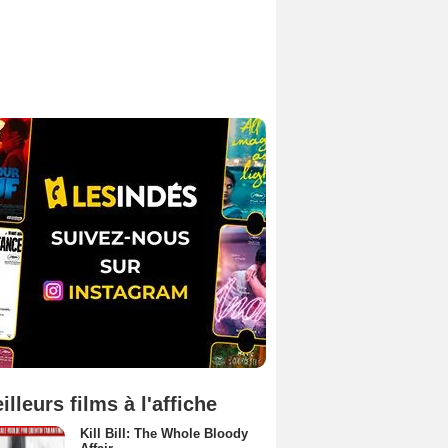
illeurs films à l'affiche
Kill Bill: The Whole Bloody