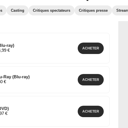
es
Casting
Critiques spectateurs
Critiques presse
Strea
Blu-ray)
ACHETER
4,99 €
u-Ray (Blu-ray)
ACHETER
50 €
(DVD)
ACHETER
,97 €