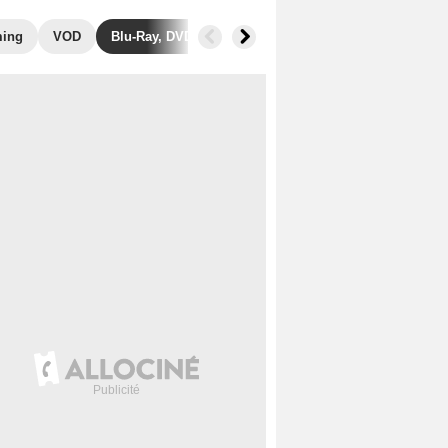
ming
VOD
Blu-Ray, DVD
Photos
Secrets de tournage