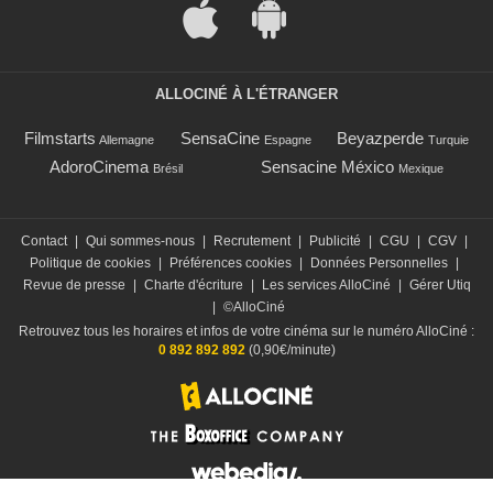
ALLOCINÉ À L'ÉTRANGER
Filmstarts
SensaCine
Beyazperde
Allemagne
Espagne
Turquie
AdoroCinema
Sensacine México
Brésil
Mexique
Contact
|
Qui sommes-nous
|
Recrutement
|
Publicité
|
CGU
|
CGV
|
Politique de cookies
|
Préférences cookies
|
Données Personnelles
|
Revue de presse
|
Charte d'écriture
|
Les services AlloCiné
|
Gérer Utiq
|
©AlloCiné
Retrouvez tous les horaires et infos de votre cinéma sur le numéro AlloCiné :
0 892 892 892
(0,90€/minute)