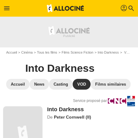
profil
menu
search
Accueil
Cinéma
Tous les films
Films Science Fiction
Into Darkness
VOD Into Darkness
Into Darkness
Accueil
News
Casting
VOD
Films similaires
Service proposé par
Into Darkness
De
Peter Cornwell (II)