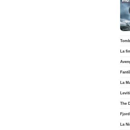
Tombé
La fi
Aven
Fant
La Ma
Levit
The D
Fjord
La Ni