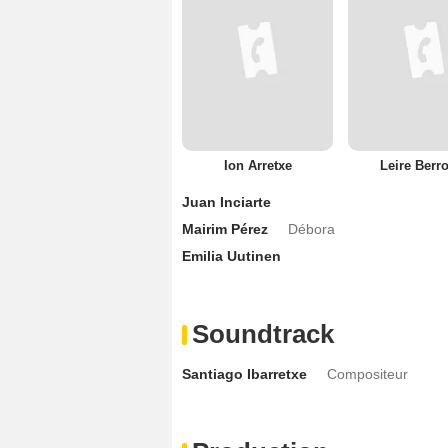
Ion Arretxe
Leire Berr
Juan Inciarte
Mairim Pérez
Débora
Emilia Uutinen
Soundtrack
Santiago Ibarretxe
Compositeur