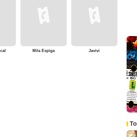
ocal
Mila Espiga
Javivi
To