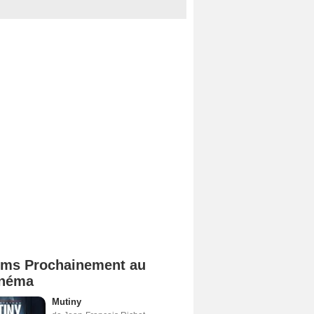
lms Prochainement au
néma
Mutiny