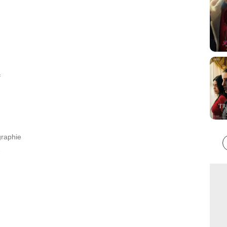
f
graphie
e