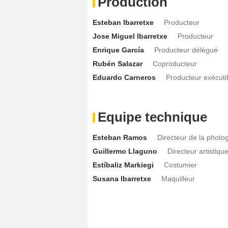
Production
Esteban Ibarretxe
Producteur
Jose Miguel Ibarretxe
Producteur
Enrique García
Producteur délégué
Rubén Salazar
Coproducteur
Eduardo Carneros
Producteur exécuti
Equipe technique
Esteban Ramos
Directeur de la photo
Guillermo Llaguno
Directeur artistiqu
Estíbaliz Markiegi
Costumier
Susana Ibarretxe
Maquilleur