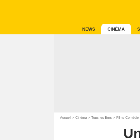
NEWS
CINÉMA
S
Accueil
Cinéma
Tous les films
Films Comédie
Un