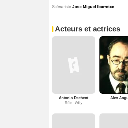
Scénariste
Jose Miguel Ibarretxe
Acteurs et actrices
Antonio Dechent
Alex Ang
Rôle : Willy