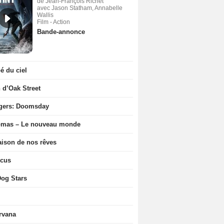
de Jean-François Richet
avec Jason Statham, Annabelle
Wallis
Film - Action
Bande-annonce
 du ciel
n d’Oak Street
gers: Doomsday
ômas – Le nouveau monde
ison de nos rêves
icus
og Stars
rvana