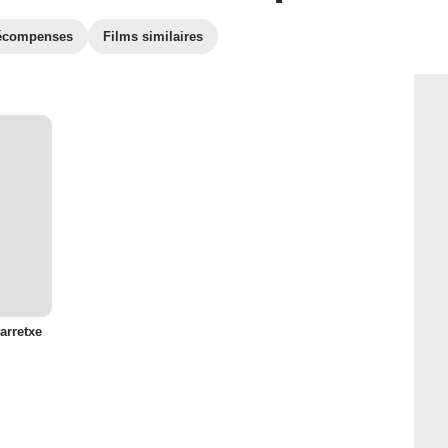
écompenses
Films similaires
arretxe