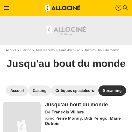
profil
menu
search
Accueil
Cinéma
Tous les films
Films Aventure
Jusqu'au bout du monde
Regar
Jusqu'au bout du monde
Accueil
Casting
Critiques spectateurs
Streaming
Jusqu'au bout du monde
De
François Villiers
Avec
Pierre Mondy
,
Didi Perego
,
Marie
Dubois