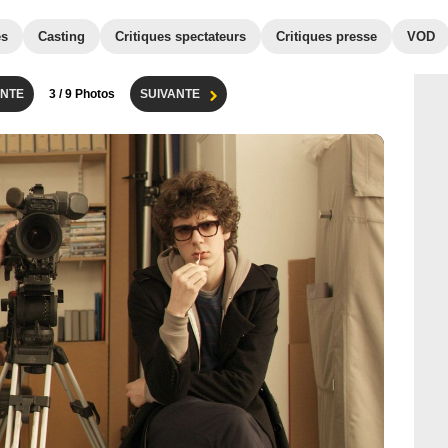
es
Casting
Critiques spectateurs
Critiques presse
VOD
NTE
3
/ 9 Photos
SUIVANTE