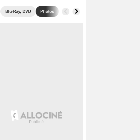
Blu-Ray, DVD
Photos
Secrets de tournage
Box Office