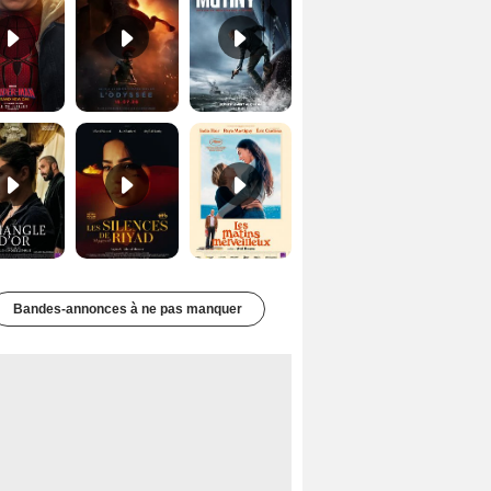
Le Triangle d'or Bande-annonce VF
Les Silences de Riyad Bande-annonce VO STFR
Les Matins merveilleux Bande-annonce VF
Bandes-annonces à ne pas manquer