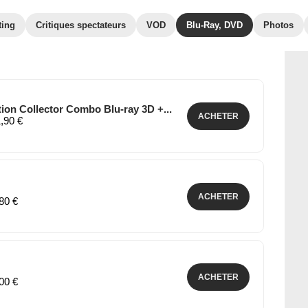
ting
Critiques spectateurs
VOD
Blu-Ray, DVD
Photos
tion Collector Combo Blu-ray 3D +...
ACHETER
1,90 €
ACHETER
,80 €
ACHETER
,00 €