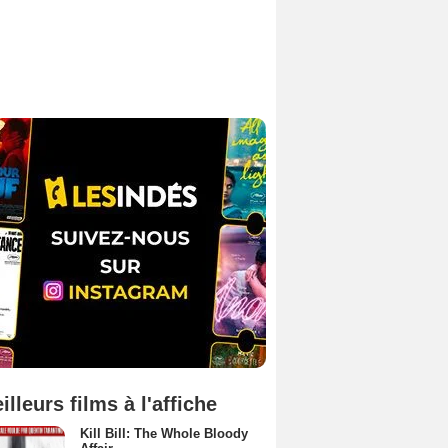
illeurs films à l'affiche
Kill Bill: The Whole Bloody