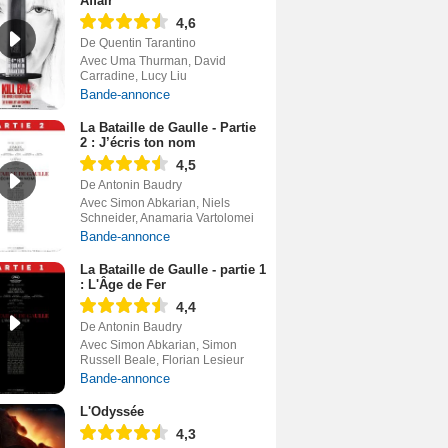
Affair
4,6
De Quentin Tarantino
Avec Uma Thurman, David
Carradine, Lucy Liu
Bande-annonce
La Bataille de Gaulle - Partie
2 : J’écris ton nom
4,5
De Antonin Baudry
Avec Simon Abkarian, Niels
Schneider, Anamaria Vartolomei
Bande-annonce
La Bataille de Gaulle - partie 1
: L'Âge de Fer
4,4
De Antonin Baudry
Avec Simon Abkarian, Simon
Russell Beale, Florian Lesieur
Bande-annonce
L'Odyssée
4,3