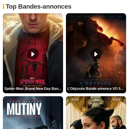
Top Bandes-annonces
Spider-Man: Brand New Day Bande-annonce VO STFR
L'Odyssée Bande-annonce VO STFR