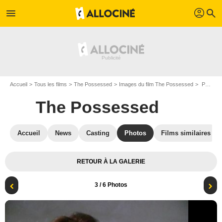
profil
menu
search
Accueil
Tous les films
The Possessed
Images du film The Possessed
Photo de The Possessed - Photo 3
The Possessed
Accueil
News
Casting
Photos
Films similaires
RETOUR À LA GALERIE
3
/ 6 Photos