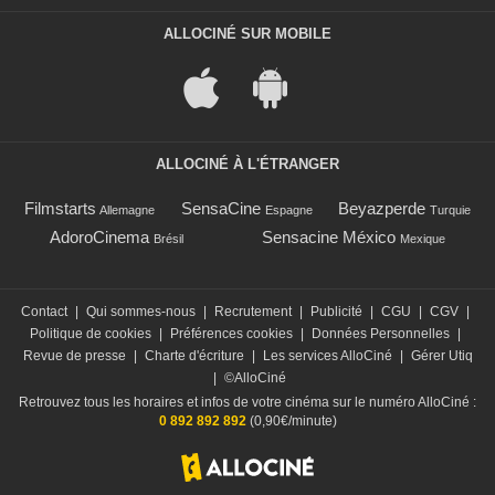
ALLOCINÉ SUR MOBILE
ALLOCINÉ À L'ÉTRANGER
Filmstarts
SensaCine
Beyazperde
Allemagne
Espagne
Turquie
AdoroCinema
Sensacine México
Brésil
Mexique
Contact
|
Qui sommes-nous
|
Recrutement
|
Publicité
|
CGU
|
CGV
|
Politique de cookies
|
Préférences cookies
|
Données Personnelles
|
Revue de presse
|
Charte d'écriture
|
Les services AlloCiné
|
Gérer Utiq
|
©AlloCiné
Retrouvez tous les horaires et infos de votre cinéma sur le numéro AlloCiné :
0 892 892 892
(0,90€/minute)