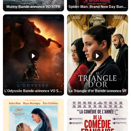
Mutiny Bande-annonce VO STFR
Spider-Man: Brand New Day Bande-annonce VO STFR
L'Odyssée Bande-annonce VO STFR
Le Triangle d'or Bande-annonce VF