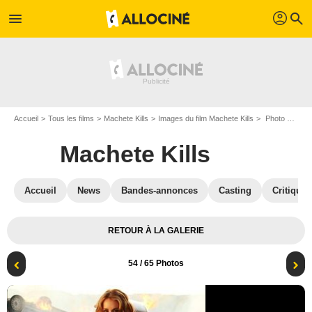
profil
menu
search
Accueil
Tous les films
Machete Kills
Images du film Machete Kills
Photo du film Machete Kills - Photo 54
Machete Kills
Accueil
News
Bandes-annonces
Casting
Critiques
RETOUR À LA GALERIE
54
/ 65 Photos