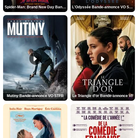
Spider-Man: Brand New Day Bande-annonce VO STFR
L'Odyssée Bande-annonce VO STFR
Mutiny Bande-annonce VO STFR
Le Triangle d'or Bande-annonce VF