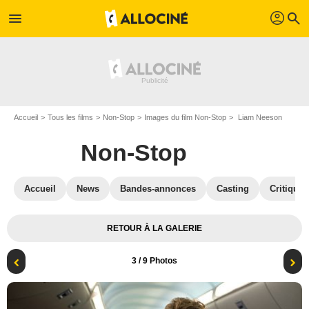
profil
menu
search
Accueil
Tous les films
Non-Stop
Images du film Non-Stop
Liam Neeson
Non-Stop
Accueil
News
Bandes-annonces
Casting
Critiques
RETOUR À LA GALERIE
3
/ 9 Photos