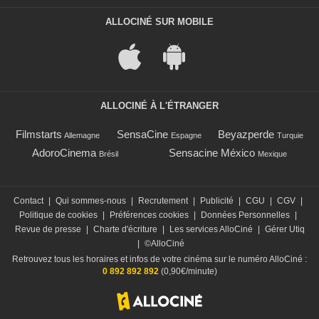
ALLOCINÉ SUR MOBILE
ALLOCINÉ À L'ÉTRANGER
Filmstarts
SensaCine
Beyazperde
Allemagne
Espagne
Turquie
AdoroCinema
Sensacine México
Brésil
Mexique
Contact
|
Qui sommes-nous
|
Recrutement
|
Publicité
|
CGU
|
CGV
|
Politique de cookies
|
Préférences cookies
|
Données Personnelles
|
Revue de presse
|
Charte d'écriture
|
Les services AlloCiné
|
Gérer Utiq
|
©AlloCiné
Retrouvez tous les horaires et infos de votre cinéma sur le numéro AlloCiné :
0 892 892 892
(0,90€/minute)